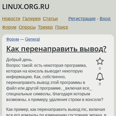
LINUX.ORG.RU
Новости
Галерея
Статьи
Регистрация
-
Вход
Форум
Опросы
Трекер
Поиск
Форум
—
General
Как перенаправить вывод?
Добрый день.
Вопрос такой: есть некоторая программа,
0
которая на консоль выводит некоторую
информацию. Как, собственно,
перенаправить вывод этой программы в
0
файл или другой программе, _включая все_
специальные символы, благодаря которым
возможны, к примеру, удаления строки в консоли?
Как пример, как перенаправить вывод mc, включая
все его команды по изменению состояния экрана, в