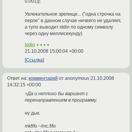
0.001)};'
Увлекательное зрелище... ("одна строчка на
перле" в данном случае ничвего не удаляет,
а тупо выводит stdin по одному символу
через одну миллисекунду)
lodin
★★★★
21.10.2008 15:00:04 +00:00
Ссылка
Ответ на:
комментарий
от anonymous
21.10.2008
14:32:15 +00:00
>Да и неплохо бы вариант с
перенаправлением в программу.
ну дык.
mkfifo ~/mc.fifo