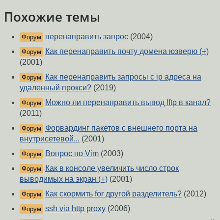
Похожие темы
перенаправить запрос
(2004)
Форум
Как перенаправить почту домена юзверю (+)
Форум
(2001)
Как перенаправить запросы с ip адреса на
Форум
удаленный прокси?
(2019)
Можно ли перенаправить вывод lftp в канал?
Форум
(2011)
Форвардинг пакетов с внешнего порта на
Форум
внутрисетевой...
(2001)
Вопрос по Vim
(2003)
Форум
Как в консоле увеличить число строк
Форум
выводимых на экран (+)
(2001)
Как скормить for другой разделитель?
(2012)
Форум
ssh via http proxy
(2006)
Форум