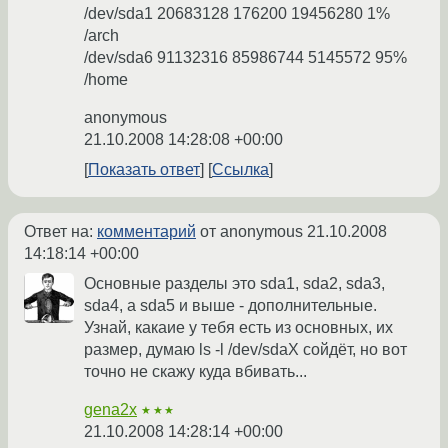
/dev/sda1 20683128 176200 19456280 1%
/arch
/dev/sda6 91132316 85986744 5145572 95%
/home
anonymous
21.10.2008 14:28:08 +00:00
Показать ответ
Ссылка
Ответ на:
комментарий
от anonymous
21.10.2008
14:18:14 +00:00
Основные разделы это sda1, sda2, sda3,
sda4, а sda5 и выше - дополнительные.
Узнай, какаие у тебя есть из основных, их
размер, думаю ls -l /dev/sdaX сойдёт, но вот
точно не скажу куда вбивать...
gena2x
★★★
21.10.2008 14:28:14 +00:00