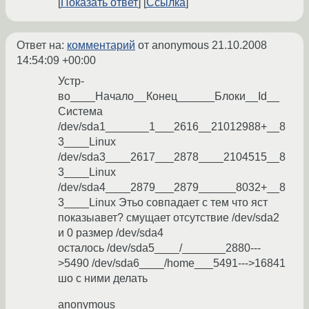
Показать ответ
Ссылка
Ответ на:
комментарий
от anonymous
21.10.2008
14:54:09 +00:00
Устр-
во____Начало__Конец______Блоки__Id__
Система
/dev/sda1_______1___2616__21012988+__8
3____Linux
/dev/sda3____2617___2878____2104515__8
3____Linux
/dev/sda4____2879___2879______8032+__8
3____Linux Этьо совпадает с тем что яст
показыавет? смущает отсутствие /dev/sda2
и 0 размер /dev/sda4
осталось /dev/sda5____/_______2880---
>5490 /dev/sda6____/home___5491--->16841
шо с ними делать
anonymous