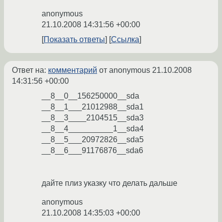
anonymous
21.10.2008 14:31:56 +00:00
Показать ответы
Ссылка
Ответ на:
комментарий
от anonymous
21.10.2008
14:31:56 +00:00
__8__0__156250000__sda
__8__1___21012988__sda1
__8__3____2104515__sda3
__8__4__________1__sda4
__8__5___20972826__sda5
__8__6___91176876__sda6
дайте плиз указку что делать дальше
anonymous
21.10.2008 14:35:03 +00:00