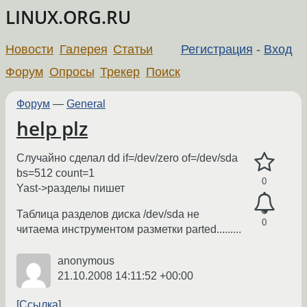
LINUX.ORG.RU
Новости
Галерея
Статьи
Регистрация
-
Вход
Форум
Опросы
Трекер
Поиск
Форум
—
General
help plz
Случайно сделал dd if=/dev/zero of=/dev/sda
bs=512 count=1
0
Yast->разделы пишет
Таблица разделов диска /dev/sda не
0
читаема инструментом разметки parted.........
anonymous
21.10.2008 14:11:52 +00:00
Ссылка