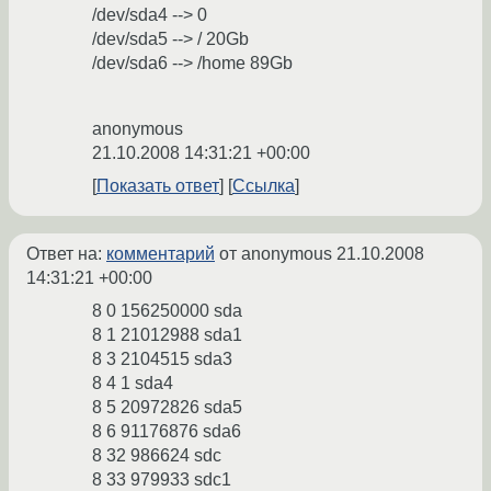
/dev/sda4 --> 0
/dev/sda5 --> / 20Gb
/dev/sda6 --> /home 89Gb
anonymous
21.10.2008 14:31:21 +00:00
Показать ответ
Ссылка
Ответ на:
комментарий
от anonymous
21.10.2008
14:31:21 +00:00
8 0 156250000 sda
8 1 21012988 sda1
8 3 2104515 sda3
8 4 1 sda4
8 5 20972826 sda5
8 6 91176876 sda6
8 32 986624 sdc
8 33 979933 sdc1