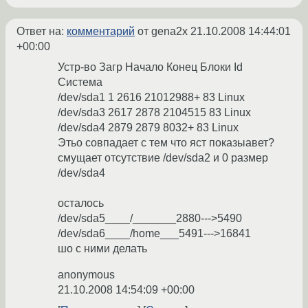
Ответ на:
комментарий
от gena2x
21.10.2008 14:44:01
+00:00
Устр-во Загр Начало Конец Блоки Id
Система
/dev/sda1 1 2616 21012988+ 83 Linux
/dev/sda3 2617 2878 2104515 83 Linux
/dev/sda4 2879 2879 8032+ 83 Linux
Этьо совпадает с тем что яст показыавет?
смущает отсутствие /dev/sda2 и 0 размер
/dev/sda4
осталось
/dev/sda5____/_______2880--->5490
/dev/sda6____/home___5491--->16841
шо с ними делать
anonymous
21.10.2008 14:54:09 +00:00