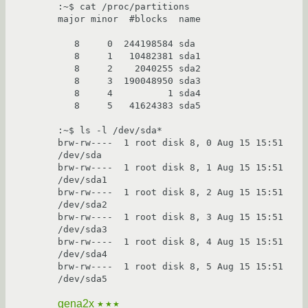
:~$ cat /proc/partitions 

major minor  #blocks  name

   8     0  244198584 sda

   8     1   10482381 sda1

   8     2    2040255 sda2

   8     3  190048950 sda3

   8     4          1 sda4

   8     5   41624383 sda5

:~$ ls -l /dev/sda*

brw-rw----  1 root disk 8, 0 Aug 15 15:51 
/dev/sda

brw-rw----  1 root disk 8, 1 Aug 15 15:51 
/dev/sda1

brw-rw----  1 root disk 8, 2 Aug 15 15:51 
/dev/sda2

brw-rw----  1 root disk 8, 3 Aug 15 15:51 
/dev/sda3

brw-rw----  1 root disk 8, 4 Aug 15 15:51 
/dev/sda4

brw-rw----  1 root disk 8, 5 Aug 15 15:51 
gena2x
★★★