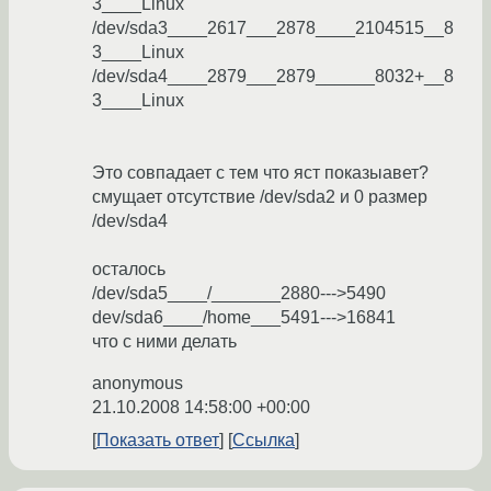
3____Linux
/dev/sda3____2617___2878____2104515__8
3____Linux
/dev/sda4____2879___2879______8032+__8
3____Linux
Это совпадает с тем что яст показыавет?
смущает отсутствие /dev/sda2 и 0 размер
/dev/sda4
осталось
/dev/sda5____/_______2880--->5490
dev/sda6____/home___5491--->16841
что с ними делать
anonymous
21.10.2008 14:58:00 +00:00
Показать ответ
Ссылка