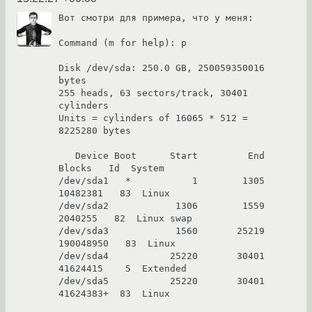
Вот смотри для примера, что у меня:

Command (m for help): p

Disk /dev/sda: 250.0 GB, 250059350016 
bytes

255 heads, 63 sectors/track, 30401 
cylinders

Units = cylinders of 16065 * 512 = 
8225280 bytes

   Device Boot      Start         End      
Blocks   Id  System

/dev/sda1   *           1        1305    
10482381   83  Linux

/dev/sda2            1306        1559     
2040255   82  Linux swap

/dev/sda3            1560       25219   
190048950   83  Linux

/dev/sda4           25220       30401    
41624415    5  Extended

/dev/sda5           25220       30401    
41624383+  83  Linux
