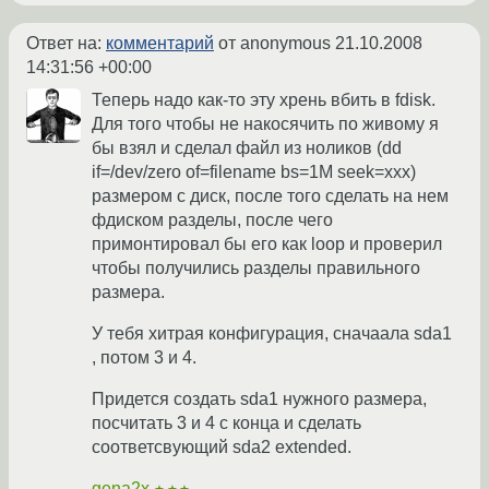
Ответ на:
комментарий
от anonymous
21.10.2008
14:31:56 +00:00
Теперь надо как-то эту хрень вбить в fdisk.
Для того чтобы не накосячить по живому я
бы взял и сделал файл из ноликов (dd
if=/dev/zero of=filename bs=1M seek=xxx)
размером с диск, после того сделать на нем
фдиском разделы, после чего
примонтировал бы его как loop и проверил
чтобы получились разделы правильного
размера.
У тебя хитрая конфигурация, сначаала sda1
, потом 3 и 4.
Придется создать sda1 нужного размера,
посчитать 3 и 4 с конца и сделать
соответсвующий sda2 extended.
gena2x