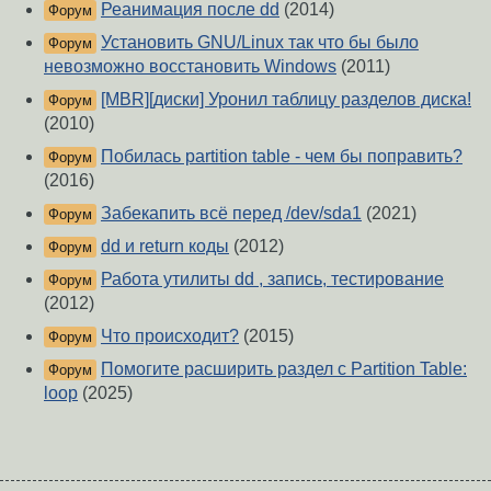
Реанимация после dd
(2014)
Форум
Установить GNU/Linux так что бы было
Форум
невозможно восстановить Windows
(2011)
[MBR][диски] Уронил таблицу разделов диска!
Форум
(2010)
Побилась partition table - чем бы поправить?
Форум
(2016)
Забекапить всё перед /dev/sda1
(2021)
Форум
dd и return коды
(2012)
Форум
Работа утилиты dd , запись, тестирование
Форум
(2012)
Что происходит?
(2015)
Форум
Помогите расширить раздел с Partition Table:
Форум
loop
(2025)