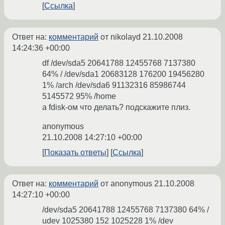
Ссылка
Ответ на:
комментарий
от nikolayd
21.10.2008
14:24:36 +00:00
df /dev/sda5 20641788 12455768 7137380
64% / /dev/sda1 20683128 176200 19456280
1% /arch /dev/sda6 91132316 85986744
5145572 95% /home
а fdisk-ом что делать? подскажите плиз.
anonymous
21.10.2008 14:27:10 +00:00
Показать ответы
Ссылка
Ответ на:
комментарий
от anonymous
21.10.2008
14:27:10 +00:00
/dev/sda5 20641788 12455768 7137380 64% /
udev 1025380 152 1025228 1% /dev