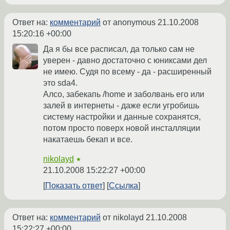
Ответ на:
комментарий
от anonymous
21.10.2008
15:20:16 +00:00
Да я бы все расписал, да только сам не
уверен - давно достаточно с юниксами дел
не имею. Судя по всему - да - расширенный
это sda4.
Алсо, забекапь /home и заболвань его или
залей в интернеты - даже если угробишь
систему настройки и данные сохранятся,
потом просто поверх новой инсталляции
накатаешь бекап и все.
nikolayd
★
21.10.2008 15:22:27 +00:00
Показать ответ
Ссылка
Ответ на:
комментарий
от nikolayd
21.10.2008
15:22:27 +00:00