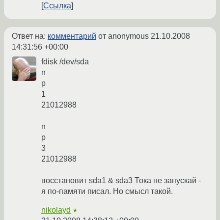
Ссылка
Ответ на:
комментарий
от anonymous
21.10.2008
14:31:56 +00:00
fdisk /dev/sda
n
p
1
21012988
n
p
3
21012988
восстановит sda1 & sda3 Тока не запускай -
я по-памяти писал. Но смысл такой.
nikolayd
★