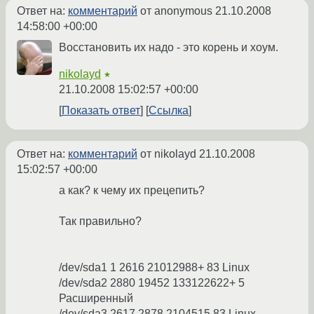
Ответ на:
комментарий
от anonymous
21.10.2008
14:58:00 +00:00
Восстановить их надо - это корень и хоум.
nikolayd
★
21.10.2008 15:02:57 +00:00
Показать ответ
Ссылка
Ответ на:
комментарий
от nikolayd
21.10.2008
15:02:57 +00:00
а как? к чему их прецепить?
Так правильно?
/dev/sda1 1 2616 21012988+ 83 Linux
/dev/sda2 2880 19452 133122622+ 5
Расширенный
/dev/sda3 2617 2878 2104515 83 Linux