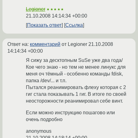
Legioner
★★★★★
21.10.2008 14:14:34 +00:00
Показать ответ
Ссылка
Ответ на:
комментарий
от Legioner
21.10.2008
14:14:34 +00:00
Я сижу за десктопным SuSe уже два года/
Кое чего знаю - но тем не менее линукс для
меня оч тёмный - особенно команды fdisk,
папка /dev/... и т.п.
Пытался реанимировать флеху которая с 2
гиг стала показывать 1 гиг. В итоге по своей
неосторожности реанимировал себе винт.
Если можно инструкцию пошагово или
очень подробно
anonymous
21.10.2008 14:18:14 +00:00