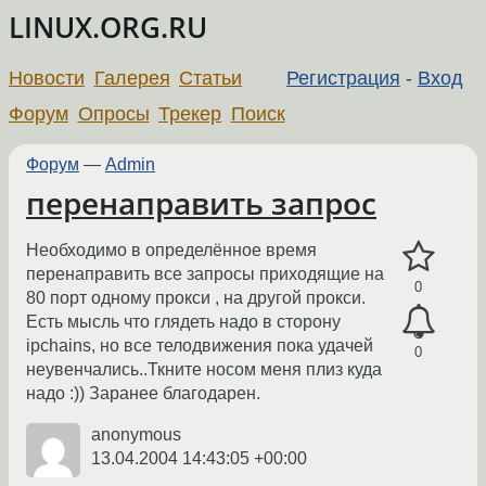
LINUX.ORG.RU
Новости
Галерея
Статьи
Регистрация
-
Вход
Форум
Опросы
Трекер
Поиск
Форум
—
Admin
перенаправить запрос
Необходимо в определённое время
перенаправить все запросы приходящие на
0
80 порт одному прокси , на другой прокси.
Есть мысль что глядеть надо в сторону
ipchains, но все телодвижения пока удачей
0
неувенчались..Ткните носом меня плиз куда
надо :)) Заранее благодарен.
anonymous
13.04.2004 14:43:05 +00:00