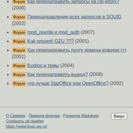
Как перенаправить запросы на cgi-proxy?
Форум
(2006)
Перенаправление всех запросов в SQUID
Форум
(2002)
mod_rewrite и mod_auth
(2007)
Форум
Kak proverit' OZU ???
(2001)
Форум
Как перенаправить почту домена юзверю (+)
Форум
(2001)
fluxbox и темы
(2004)
Форум
Как перенаправить вывод?
(2008)
Форум
что лучше StarOffice или OpenOffice?
(2002)
Форум
О Сервере
-
Правила форума
-
Разметка Markdown
Вверх
Сообщить об ошибке
https://www.linux.org.ru/