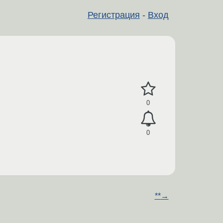
Регистрация
-
Вход
0
0
**
→