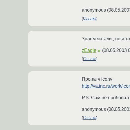
anonymous
(
08.05.200
Ссылка
Знаем читали , но и т
zEagle
(
08.05.2003 
★
Ссылка
Пропатч iconv
http://va.inc.ru/work/ico
P.S. Сам не пробовал
anonymous
(
08.05.200
Ссылка