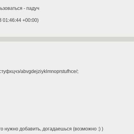
ьзоваться - падуч
3 01:46:44 +00:00
)
туфхцчэ/abvgdejziyklmnoprstufhce/;
то нужно добавить, догадаешься (возможно :) )