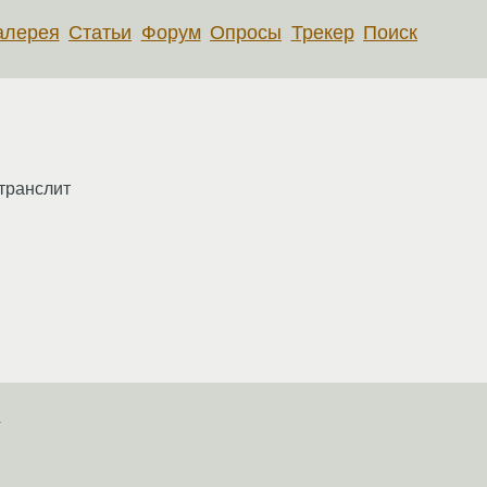
алерея
Статьи
Форум
Опросы
Трекер
Поиск
 транслит
е