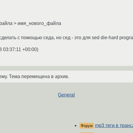
_файла > имя_нового_файла
сделать с помощью седа, но сед - это для sed die-hard progra
3 03:37:11 +00:00
)
ему. Тема перемещена в архив.
е
General
mp3 теги в транс
Форум