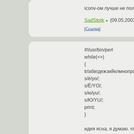
iconv-ом лучше не пол
SadStork
(
09.05.200
★
Ссылка
#!/usr/bin/perl
while(<>)
{
tr/абвгдежзийклмнопрс
s/ё/yo/;
s/Ё/YO/;
s/ю/yu/;
s/Ю/YU/;
print;
}
идея ясна, я думаю. ч