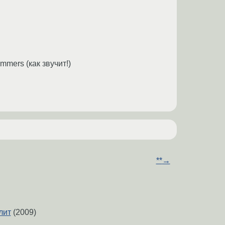
mmers (как звучит!)
**
→
лит
(2009)