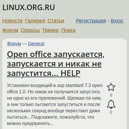
LINUX.ORG.RU
Новости
Галерея
Статьи
Регистрация
-
Вход
Форум
Опросы
Трекер
Поиск
Форум
—
General
Open office запускается,
запускается и никак не
запустится... HELP
Установил входящий в asp standard 7.3 open
office 1.0. Но никак не получается запустить
0
ни одно из его приложений. Щелкаю по ним,
а они только пытаются запуститься и после
нескольких секунд вообще перестают даже
0
пытаться... Подскажите, пожалуйста, что
можно предпринять...