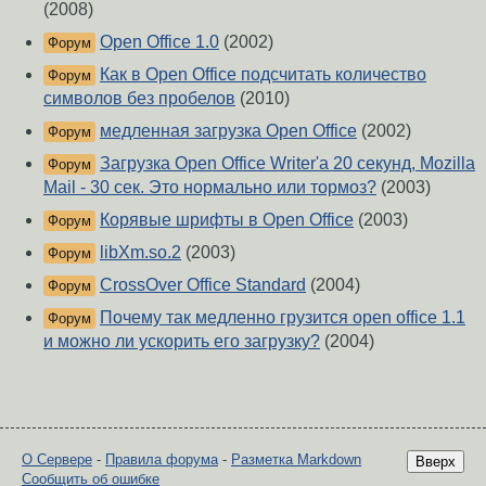
(2008)
Open Office 1.0
(2002)
Форум
Как в Open Office подсчитать количество
Форум
символов без пробелов
(2010)
медленная загрузка Open Office
(2002)
Форум
Загрузка Open Office Writer'a 20 секунд, Mozilla
Форум
Mail - 30 сек. Это нормально или тормоз?
(2003)
Корявые шрифты в Open Office
(2003)
Форум
libXm.so.2
(2003)
Форум
CrossOver Office Standard
(2004)
Форум
Почему так медленно грузится open office 1.1
Форум
и можно ли ускорить его загрузку?
(2004)
О Сервере
-
Правила форума
-
Разметка Markdown
Вверх
Сообщить об ошибке