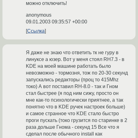
можно отключить!
anonymous
09.01.2003 09:35:57 +00:00
Ссылка
Я даже не знаю что ответить тк не гуру в
линуксе а юзер. Вот у меня стоял RH7.3 - в
KDE на моей машине работать было
невозможно - тормозня, тож по 20-30 секунд
запускались редакторы (проц то 415Mhz
токо) А вот поставил RH-8.0 - так и Гном
стал быстрее (я под ним сижу, просто он
мне как-то психологически приятнее, а так
понятно что в KDE ручек настроек больше)
и самое странное что KDE стало быстро
проги пускать (токо грузится по старинке в 2
раза дольше Гнома - секунд 15 Все что я
сделал после обычного install как