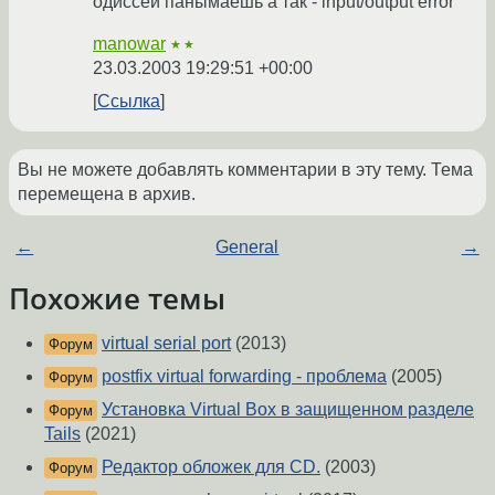
одиссей панымаешь а так - input/output error
manowar
★★
23.03.2003 19:29:51 +00:00
Ссылка
Вы не можете добавлять комментарии в эту тему. Тема
перемещена в архив.
←
General
→
Похожие темы
virtual serial port
(2013)
Форум
postfix virtual forwarding - проблема
(2005)
Форум
Установка Virtual Box в защищенном разделе
Форум
Tails
(2021)
Редактор обложек для CD.
(2003)
Форум