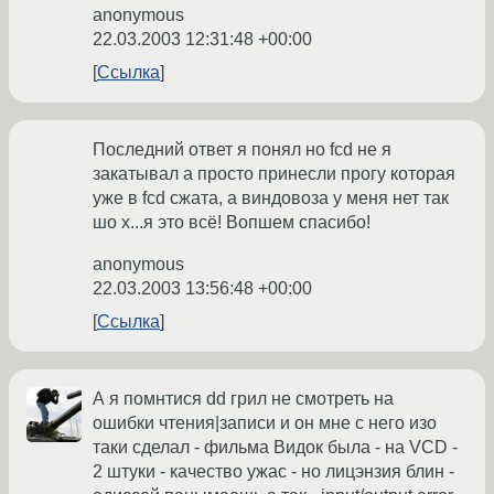
anonymous
22.03.2003 12:31:48 +00:00
Ссылка
Последний ответ я понял но fcd не я
закатывал а просто принесли прогу которая
уже в fcd сжата, а виндовоза у меня нет так
шо х...я это всё! Вопшем спасибо!
anonymous
22.03.2003 13:56:48 +00:00
Ссылка
А я помнтися dd грил не смотреть на
ошибки чтения|записи и он мне с него изо
таки сделал - фильма Видок была - на VCD -
2 штуки - качество ужас - но лицэнзия блин -