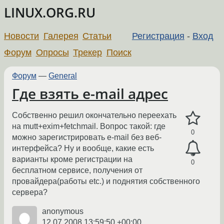
LINUX.ORG.RU
Новости
Галерея
Статьи
Регистрация
-
Вход
Форум
Опросы
Трекер
Поиск
Форум
—
General
Где взять e-mail адрес
Собственно решил окончательно переехать
на mutt+exim+fetchmail. Вопрос такой: где
0
можно зарегистрировать e-mail без веб-
интерфейса? Ну и вообще, какие есть
варианты кроме регистрации на
0
бесплатном сервисе, получения от
провайдера(работы etc.) и поднятия собственного
сервера?
anonymous
12.07.2008 13:59:50 +00:00