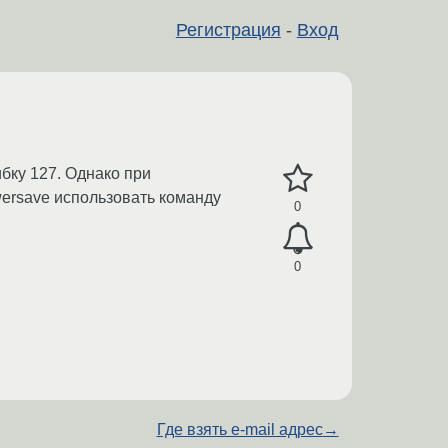
Регистрация
-
Вход
бку 127. Однако при
wersave использовать команду
0
0
Где взять e-mail адрес
→