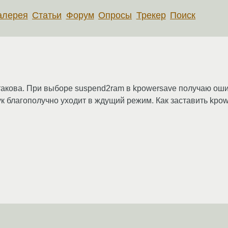
алерея
Статьи
Форум
Опросы
Трекер
Поиск
акова. При выборе suspend2ram в kpowersave получаю оши
ук благополучно уходит в ждущий режим. Как заставить kpo