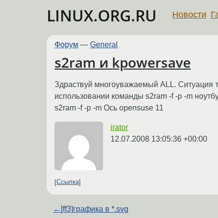
LINUX.ORG.RU
Новости
Г
Форум
—
General
s2ram и kpowersave
Здраствуй многоуважаемый ALL. Ситуация т
использовании команды s2ram -f -p -m ноутб
s2ram -f -p -m Ось opensuse 11
irator
12.07.2008 13:05:36 +00:00
Ссылка
←
[ff3]графика в *.svg