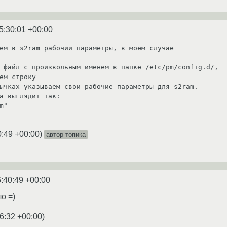
5:30:01 +00:00
ем в s2ram рабочии параметры, в моем случае

 файл с произвольным именем в папке /etc/pm/config.d/,

ем строку

ычках указываем свои рабочие параметры для s2ram.

а выглядит так:

"

0:49 +00:00
)
автор топика
:40:49 +00:00
о =)
6:32 +00:00
)