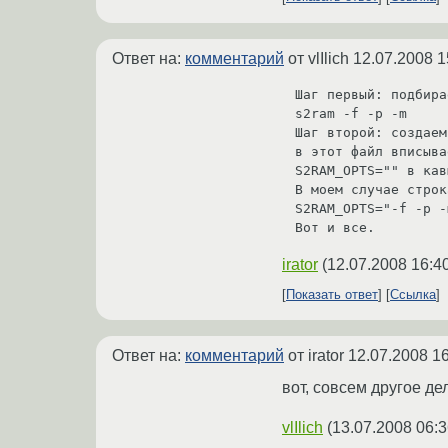
Ответ на:
комментарий
от vlIlich
12.07.2008 1
Шаг первый: подбира
s2ram -f -p -m

Шаг второй: создаем
в этот файл вписыва
S2RAM_OPTS="" в кав
В моем случае строк
S2RAM_OPTS="-f -p -m
irator
(
12.07.2008 16:4
Показать ответ
Ссылка
Ответ на:
комментарий
от irator
12.07.2008 16
вот, совсем другое дел
vlIlich
(
13.07.2008 06:3