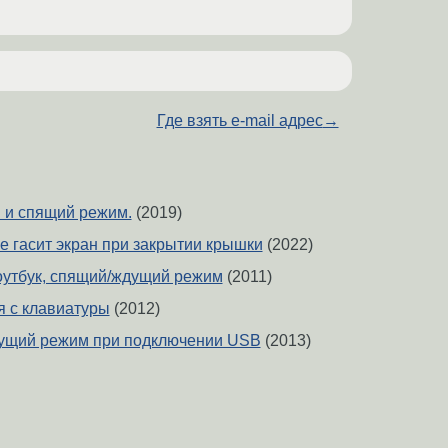
Где взять e-mail адрес
→
 и спящий режим.
(2019)
 не гасит экран при закрытии крышки
(2022)
ноутбук, спящий/ждущий режим
(2011)
я с клавиатуры
(2012)
дущий режим при подключении USB
(2013)