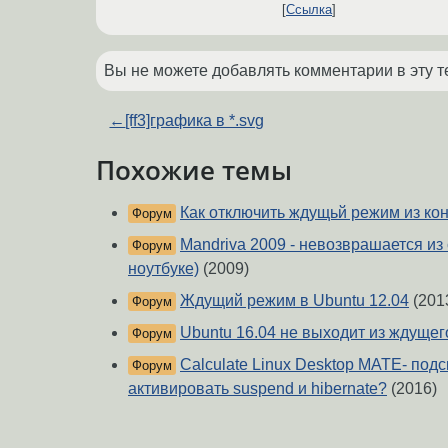
Ссылка
Вы не можете добавлять комментарии в эту т
←
[ff3]графика в *.svg
Похожие темы
Как отключить ждущьй режим из ко
Форум
Mandriva 2009 - невозврашается из
Форум
ноутбуке)
(2009)
Ждущий режим в Ubuntu 12.04
(201
Форум
Ubuntu 16.04 не выходит из ждуще
Форум
Calculate Linux Desktop MATE- под
Форум
активировать suspend и hibernate?
(2016)