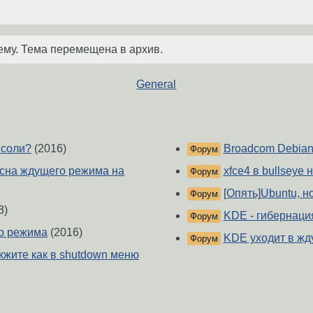
ему. Тема перемещена в архив.
General
нсоли?
(2016)
Broadcom Debian
Форум
 сна ждущего режима на
xfce4 в bullseye
Форум
[Опять]Ubuntu, 
Форум
3)
KDE - гибернаци
Форум
го режима
(2016)
KDE уходит в ж
Форум
скжите как в shutdown меню