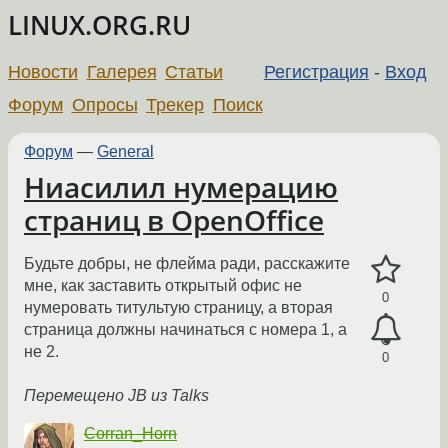
LINUX.ORG.RU
Новости
Галерея
Статьи
Регистрация
-
Вход
Форум
Опросы
Трекер
Поиск
Форум
—
General
Ниасилил нумерацию
страниц в OpenOffice
Будьте добры, не флейма ради, расскажите
мне, как заставить открытый офис не
0
нумеровать титультую страницу, а вторая
страница должны начинаться с номера 1, а
не 2.
0
Перемещено JB из Talks
Corran_Horn