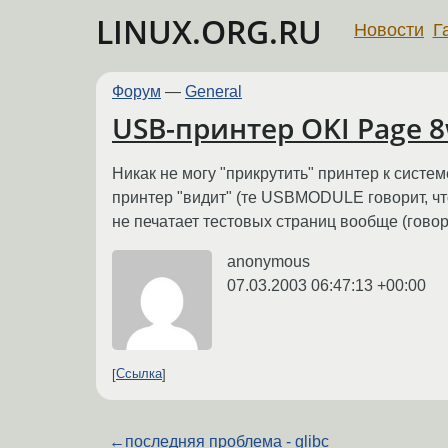
LINUX.ORG.RU
Новости
Г
Форум
—
General
USB-принтер OKI Page 8w
Никак не могу "прикрутить" принтер к сист
принтер "видит" (те USBMODULE говорит, что
не печатает тестовых страниц вообще (говори
anonymous
07.03.2003 06:47:13 +00:00
Ссылка
←
последняя проблема - glibc