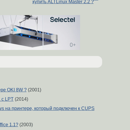
купить ALTLinux Master 2.2 ?
ере OKI 8W ?
(2001)
 с LPT
(2014)
ws на принтере, который подключен к CUPS
fice 1.1?
(2003)