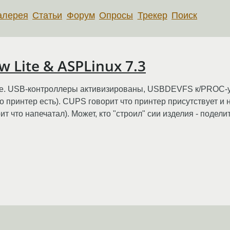
алерея
Статьи
Форум
Опросы
Трекер
Поиск
 Lite & ASPLinux 7.3
еме. USB-контроллеры активизированы, USBDEVFS к/PROC-у
 принтер есть). CUPS говорит что принтер присутствует и 
т что напечатал). Может, кто "строил" сии изделия - подел