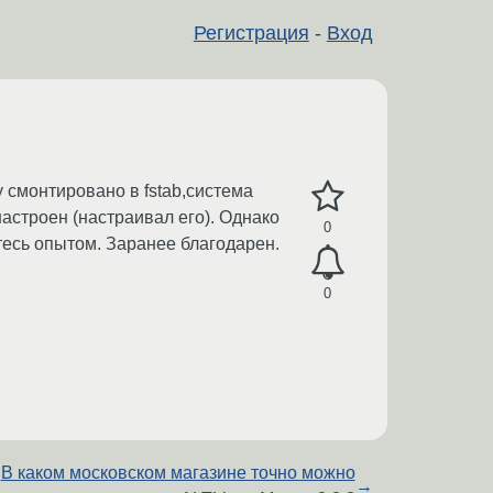
Регистрация
-
Вход
 смонтировано в fstab,система
настроен (настраивал его). Однако
0
итесь опытом. Заранее благодарен.
0
В каком московском магазине точно можно
→