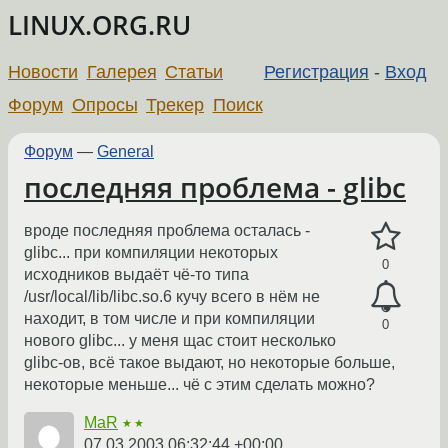
LINUX.ORG.RU
Новости
Галерея
Статьи
Регистрация
-
Вход
Форум
Опросы
Трекер
Поиск
Форум
—
General
последняя проблема - glibc
вроде последняя проблема осталась -
glibc... при компиляции некоторых
0
исходников выдаёт чё-то типа
/usr/local/lib/libc.so.6 кучу всего в нём не
находит, в том числе и при компиляции
0
нового glibc... у меня щас стоит несколько
glibc-ов, всё такое выдают, но некоторые больше,
некоторые меньше... чё с этим сделать можно?
MaR
★★
07.03.2003 06:32:44 +00:00