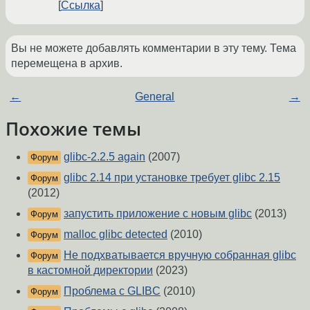
Ссылка
Вы не можете добавлять комментарии в эту тему. Тема
перемещена в архив.
←
General
→
Похожие темы
glibc-2.2.5 again
(2007)
Форум
glibc 2.14 при установке требует glibc 2.15
Форум
(2012)
запустить приложение с новым glibc
(2013)
Форум
malloc glibc detected
(2010)
Форум
Не подхватывается вручную собранная glibc
Форум
в кастомной директории
(2023)
Проблема с GLIBC
(2010)
Форум