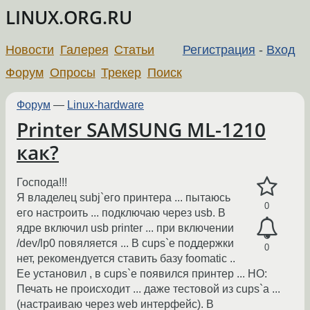
LINUX.ORG.RU
Новости
Галерея
Статьи
Регистрация
-
Вход
Форум
Опросы
Трекер
Поиск
Форум
—
Linux-hardware
Printer SAMSUNG ML-1210
как?
Господа!!!
Я владелец subj`его принтера ... пытаюсь
0
его настроить ... подключаю через usb. В
ядре включил usb printer ... при включении
/dev/lp0 повяляется ... В cups`е поддержки
0
нет, рекомендуется ставить базу foomatic ..
Ее установил , в cups`е появился принтер ... НО:
Печать не происходит ... даже тестовой из cups`а ...
(настраиваю через web интерфейс). В