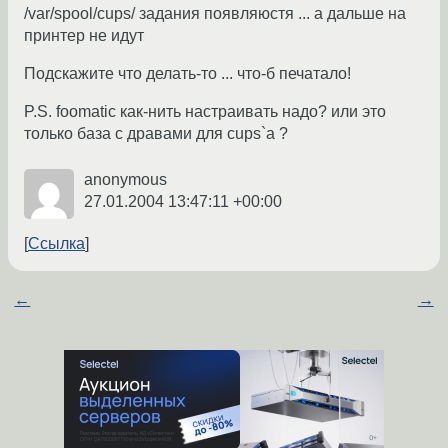
/var/spool/cups/ задания появляюстя ... а дальше на
принтер не идут
Подскажите что делать-то ... что-б печатало!
P.S. foomatic как-нить настраивать надо? или это
только база с дравами для cups`а ?
anonymous
27.01.2004 13:47:11 +00:00
Ссылка
←
→