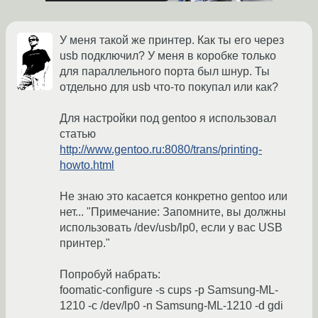
У меня такой же принтер. Как ты его через
usb подключил? У меня в коробке только
для параллельного порта был шнур. Ты
отдельно для usb что-то покупал или как?
Для настройки под gentoo я использовал
статью
http://www.gentoo.ru:8080/trans/printing-
howto.html
Не знаю это касается конкретно gentoo или
нет... "Примечание: Запомните, вы должны
использовать /dev/usb/lp0, если у вас USB
принтер."
Попробуй набрать:
foomatic-configure -s cups -p Samsung-ML-
1210 -c /dev/lp0 -n Samsung-ML-1210 -d gdi