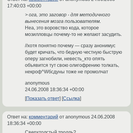
17:40:03 +00:00
> ога, это заговор - для методичного
вынесения мозга пользователям.
Неа, это воровство кода, которое
мозилловцы почему-то не желают засудить.
//хотя понятно почему — сразу анонимус
будет кричать, что бедную честную быструю
оперу загнобили, невесть_кто опять
объявится тут свою олигофрению толкать,
некроф^Wбсдуны тоже не промолчат
anonymous
24.06.2008 18:36:34 +00:00
Показать ответ
Ссылка
Ответ на:
комментарий
от anonymous
24.06.2008
18:36:34 +00:00
Сверхтолстый тролль?