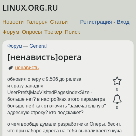
LINUX.ORG.RU
Новости
Галерея
Статьи
Регистрация
-
Вход
Форум
Опросы
Трекер
Поиск
Форум
—
General
[ненависть]opera
ненависть
обновил оперу с 9.50б до релиза.
и сразу западня.
0
UserPrefs|MaxVisitedPagesIndexSize -
больше нет? в настройках этого параметра
больше нет! как отключить "замечательную"
0
адресную строку? кто подскажет?
о чем вообще думали разработчики Оперы. бесит,
что при наборе адреса на тебя вываливается куча