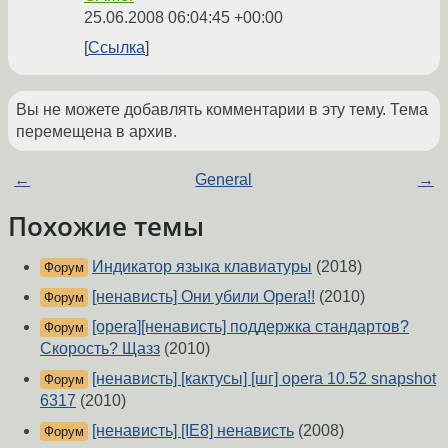
25.06.2008 06:04:45 +00:00
Ссылка
Вы не можете добавлять комментарии в эту тему. Тема
перемещена в архив.
←
General
→
Похожие темы
Индикатор языка клавиатуры
(2018)
Форум
[ненависть] Они убили Opera!!
(2010)
Форум
[opera][ненависть] поддержка стандартов?
Форум
Скорость? Щазз
(2010)
[ненависть] [кактусы] [шг] opera 10.52 snapshot
Форум
6317
(2010)
[ненависть] [IE8] ненависть
(2008)
Форум