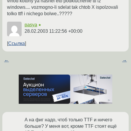
vihod kotoriy ya nashel eto podkluchenie ttf iz
windows.... vozmogno-li sdelat tak chtob X ispolzovali
tolko ttf! i nichego bolwe..?????
pasya
★
28.02.2003 11:22:56 +00:00
Ссылка
←
→
А на фиг надо, чтоб только TTF и ничего
больше? У меня вот, кроме TTF стоят ещё