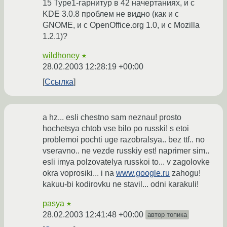
15 Type1-гарнитур в 42 начертаниях, и с
KDE 3.0.8 проблем не видно (как и с
GNOME, и с OpenOffice.org 1.0, и с Mozilla
1.2.1)?
wildhoney
★
28.02.2003 12:28:19 +00:00
Ссылка
a hz... esli chestno sam neznau! prosto
hochetsya chtob vse bilo po russki! s etoi
problemoi pochti uge razobralsya.. bez ttf.. no
vseravno.. ne vezde russkiy est! naprimer sim..
esli imya polzovatelya russkoi to... v zagolovke
okra voprosiki... i na
www.google.ru
zahogu!
kakuu-bi kodirovku ne stavil... odni karakuli!
pasya
★
28.02.2003 12:41:48 +00:00
автор топика