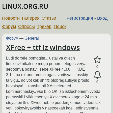
LINUX.ORG.RU
Новости
Галерея
Статьи
Регистрация
-
Вход
Форум
Опросы
Трекер
Поиск
Форум
—
General
XFree + ttf iz windows
Ludi dorbrie pomogite... ustal ya ot etih
linux'ov! nikak ne mogu poborot etogo zverya..
0
segodnya postavil sebe XFree 4.3.0... i KDE
3.1! i na ekrane prosto ugas tvoritsya... russkiy
ta vigu.. no vot kak shrifti otobragautsya! prosto
0
havaisya! ... ranshe bil XAccelerated...
kommercheskiy.. vse bilo OK! za isklucheniem vvoda
po russki! i viklucheniya X'ov cherez kagdie 24 min..
stoyal on tk u XFree nebilo poddergki moei video! tak
vot.. pokoviryavshis v nastroekah kde.. edinstvennie