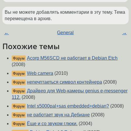
Вы не можете добавлять комментарии в эту тему. Тема
перемещена в архив.
←
General
→
Похожие темы
Acorp M56SCD не работает в Debian Etch
Форум
(2008)
Web camera
(2010)
Форум
непечптаеться символ контейнера
(2008)
Форум
Драйвер для Web-камеры genius e-messenger
Форум
112.
(2008)
Intel s5000pal+sas embedded+debian?
(2008)
Форум
не работает звук на Дебиане
(2008)
Форум
Ёще и со звуком глюки.
(2004)
Форум