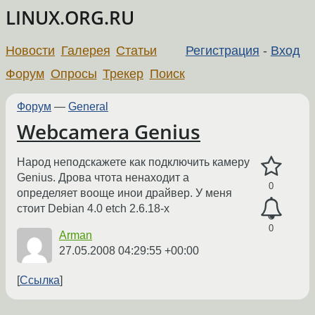
LINUX.ORG.RU
Новости
Галерея
Статьи
Регистрация
-
Вход
Форум
Опросы
Трекер
Поиск
Форум
—
General
Webcamera Genius
Народ неподскажете как подключить камеру
Genius. Дрова чтота ненаходит а
0
определяет вооще инои драйвер. У меня
стоит Debian 4.0 etch 2.6.18-x
0
Arman
27.05.2008 04:29:55 +00:00
Ссылка