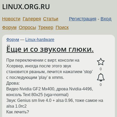
LINUX.ORG.RU
Новости
Галерея
Статьи
Регистрация
-
Вход
Форум
Опросы
Трекер
Поиск
Форум
—
Linux-hardware
Ёще и со звуком глюки.
При переключении с вирт. консоли на
Хсервер, иногда после этого звук
0
становится рваным, лечится нажатием 'stop'
с последующим 'play' в xmms.
Дрова:
0
Видео Nvidia GF2 Mx400, дрова Nvidia-4496,
консоль Text 80x25 (vga=normal)
Звук: Genius sm live 4.0 + alsa 0.96, тоже самое на
alsa 1.0rc2
Как лечить?