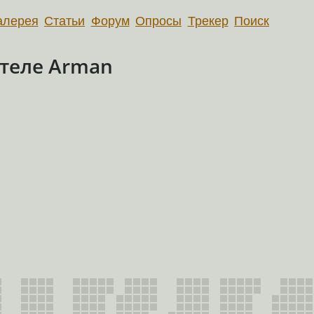
алерея
Статьи
Форум
Опросы
Трекер
Поиск
теле Arman