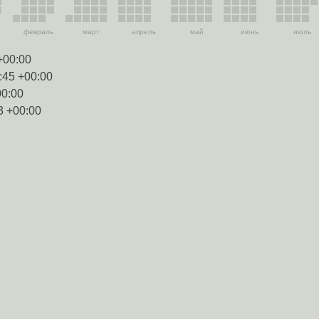
февраль
март
апрель
май
июнь
июль
+00:00
:45 +00:00
00:00
3 +00:00