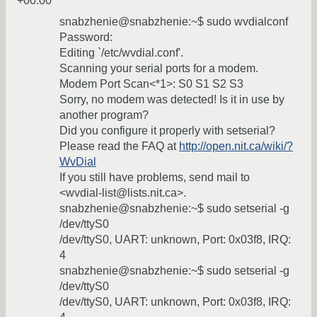
+00:00
snabzhenie@snabzhenie:~$ sudo wvdialconf
Password:
Editing `/etc/wvdial.conf'.
Scanning your serial ports for a modem.
Modem Port Scan<*1>: S0 S1 S2 S3
Sorry, no modem was detected! Is it in use by
another program?
Did you configure it properly with setserial?
Please read the FAQ at
http://open.nit.ca/wiki/?
WvDial
If you still have problems, send mail to
<wvdial-list@lists.nit.ca>.
snabzhenie@snabzhenie:~$ sudo setserial -g
/dev/ttyS0
/dev/ttyS0, UART: unknown, Port: 0x03f8, IRQ:
4
snabzhenie@snabzhenie:~$ sudo setserial -g
/dev/ttyS0
/dev/ttyS0, UART: unknown, Port: 0x03f8, IRQ: