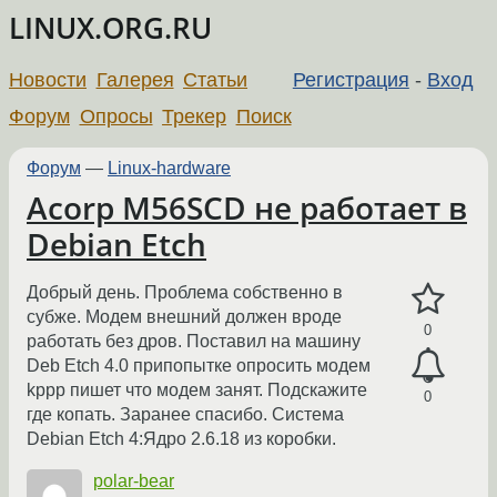
LINUX.ORG.RU
Новости
Галерея
Статьи
Регистрация
-
Вход
Форум
Опросы
Трекер
Поиск
Форум
—
Linux-hardware
Acorp M56SCD не работает в
Debian Etch
Добрый день. Проблема собственно в
субже. Модем внешний должен вроде
0
работать без дров. Поставил на машину
Deb Etch 4.0 припопытке опросить модем
kppp пишет что модем занят. Подскажите
0
где копать. Заранее спасибо. Система
Debian Etch 4:Ядро 2.6.18 из коробки.
polar-bear