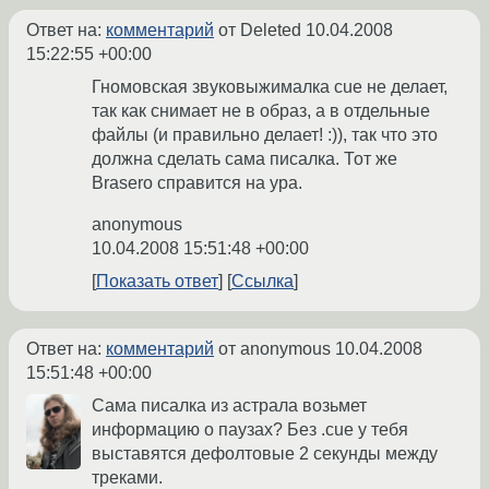
Ответ на:
комментарий
от Deleted
10.04.2008
15:22:55 +00:00
Гномовская звуковыжималка cue не делает,
так как снимает не в образ, а в отдельные
файлы (и правильно делает! :)), так что это
должна сделать сама писалка. Тот же
Brasero справится на ура.
anonymous
10.04.2008 15:51:48 +00:00
Показать ответ
Ссылка
Ответ на:
комментарий
от anonymous
10.04.2008
15:51:48 +00:00
Сама писалка из астрала возьмет
информацию о паузах? Без .cue у тебя
выставятся дефолтовые 2 секунды между
треками.