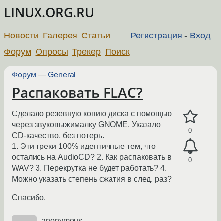
LINUX.ORG.RU
Новости
Галерея
Статьи
Регистрация
-
Вход
Форум
Опросы
Трекер
Поиск
Форум
—
General
Распаковать FLAC?
Сделало резевную копию диска с помощью
через звуковыжималку GNOME. Указало
0
CD-качество, без потерь.
1. Эти треки 100% идентичные тем, что
остались на AudioCD? 2. Как распаковать в
0
WAV? 3. Перекрутка не будет работать? 4.
Можно указать степень сжатия в след. раз?
Спасибо.
anonymous