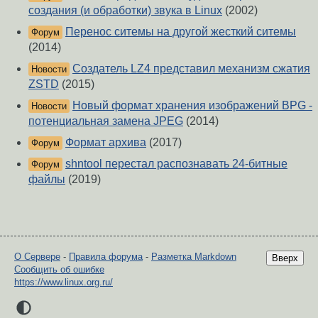
создания (и обработки) звука в Linux
(2002)
Перенос ситемы на другой жесткий ситемы
Форум
(2014)
Создатель LZ4 представил механизм сжатия
Новости
ZSTD
(2015)
Новый формат хранения изображений BPG -
Новости
потенциальная замена JPEG
(2014)
Формат архива
(2017)
Форум
shntool перестал распознавать 24-битные
Форум
файлы
(2019)
О Сервере
-
Правила форума
-
Разметка Markdown
Вверх
Сообщить об ошибке
https://www.linux.org.ru/