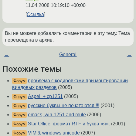
11.04.2008 10:19:10 +00:00
Ссылка
Вы не можете добавлять комментарии в эту тему. Тема
перемещена в архив.
←
General
→
Похожие темы
проблема с кодировками при монтировании
Форум
виндовых разделов
(2005)
Aspell + cp1251
(2005)
Форум
русские буквы не печатаются !!!
(2001)
Форум
emacs, win-1251 and mule
(2006)
Форум
Star Office, формат RTF и буква «я».
(2001)
Форум
VIM & windows unicode
(2007)
Форум