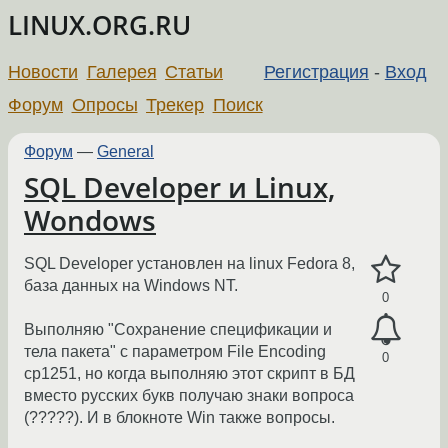
LINUX.ORG.RU
Новости
Галерея
Статьи
Регистрация
-
Вход
Форум
Опросы
Трекер
Поиск
Форум
—
General
SQL Developer и Linux,
Wondows
SQL Developer установлен на linux Fedora 8,
база данных на Windows NT.
0
Выполняю "Сохранение спецификации и
тела пакета" с параметром File Encoding
0
cp1251, но когда выполняю этот скрипт в БД
вместо русских букв получаю знаки вопроса
(?????). И в блокноте Win также вопросы.