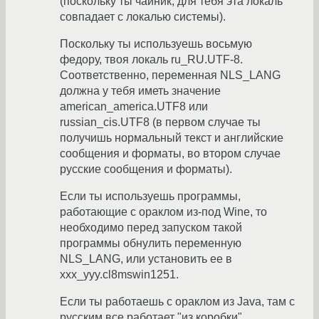
(поскольку ты чайник, для тебя эта локаль
совпадает с локалью системы).
Поскольку ты используешь восьмую
федору, твоя локаль ru_RU.UTF-8.
Соответственно, переменная NLS_LANG
должна у тебя иметь значение
american_america.UTF8 или
russian_cis.UTF8 (в первом случае ты
получишь нормальный текст и английские
сообщения и форматы, во втором случае
русские сообщения и форматы).
Если ты используешь программы,
работающие с ораклом из-под Wine, то
необходимо перед запуском такой
программы обнулить переменную
NLS_LANG, или установить ее в
xxx_yyy.cl8mswin1251.
Если ты работаешь с ораклом из Java, там с
русским все работает "из коробки".