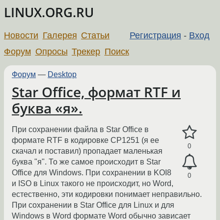
LINUX.ORG.RU
Новости
Галерея
Статьи
Регистрация
-
Вход
Форум
Опросы
Трекер
Поиск
Форум
—
Desktop
Star Office, формат RTF и
буква «я».
При сохранении файла в Star Office в
формате RTF в кодировке CP1251 (я ее
0
скачал и поставил) пропадает маленькая
буква "я". То же самое происходит в Star
Office для Windows. При сохранении в KOI8
0
и ISO в Linux такого не происходит, но Word,
естественно, эти кодировки понимает неправильно.
При сохранении в Star Office для Linux и для
Windows в Word формате Word обычно зависает