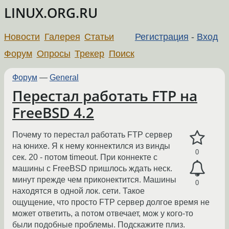
LINUX.ORG.RU
Новости
Галерея
Статьи
Регистрация
-
Вход
Форум
Опросы
Трекер
Поиск
Форум
—
General
Перестал работать FTP на
FreeBSD 4.2
Почему то перестал работать FTP сервер
на юнихе. Я к нему коннектился из винды
0
сек. 20 - потом timeout. При коннекте с
машины c FreeBSD пришлось ждать неск.
минут прежде чем приконектится. Машины
0
находятся в одной лок. сети. Такое
ощущение, что просто FTP сервер долгое время не
может ответить, а потом отвечает, мож у кого-то
были подобные проблемы. Подскажите плиз.