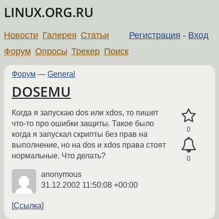
LINUX.ORG.RU
Новости
Галерея
Статьи
Регистрация
-
Вход
Форум
Опросы
Трекер
Поиск
Форум
—
General
DOSEMU
Когда я запускаю dos или xdos, то пишет
что-то про ошибки защиты. Такое было
0
когда я запускал скрипты без прав на
выполнение, но на dos и xdos права стоят
нормальные. Что делать?
0
anonymous
31.12.2002 11:50:08 +00:00
Ссылка