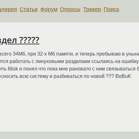
алерея
Статьи
Форум
Опросы
Трекер
Поиск
дел ?????
 всего 34Мб, при 32-х Мб памяти, и теперь пребываю в унын
вается работать с линуховыми разделами ссылаясь на ошибку
ь fdisk и понял что пока мне рановато с ним связываться б
ли сносить всю систему и разбиваться по новой ??? BoBuK