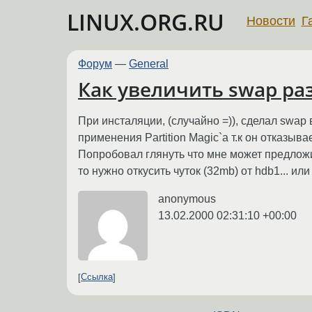
LINUX.ORG.RU
Новости
Г
Форум
—
General
Как увеличить swap раз
При инсталяции, (случайно =)), сделал swap
применения Partition Magic`a т.к он отказы
Попробовал глянуть что мне может предложит
то нужно откусить чуток (32mb) от hdb1... и
anonymous
13.02.2000 02:31:10 +00:00
Ссылка