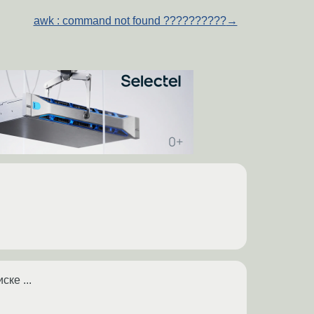
awk : command not found ??????????
→
ке ...