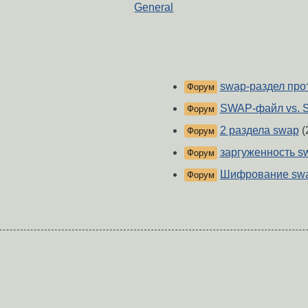
General
swap-раздел про
Форум
SWAP-файл vs. 
Форум
2 раздела swap
(
Форум
заргуженность s
Форум
Шифрование swa
Форум