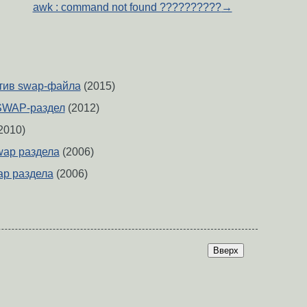
awk : command not found ??????????
→
тив swap-файла
(2015)
SWAP-раздел
(2012)
2010)
wap раздела
(2006)
p раздела
(2006)
Вверх