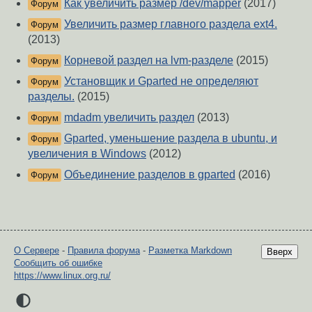
Как увеличить размер /dev/mapper
(2017)
Форум
Увеличить размер главного раздела ext4.
Форум
(2013)
Корневой раздел на lvm-разделе
(2015)
Форум
Установщик и Gparted не определяют
Форум
разделы.
(2015)
mdadm увеличить раздел
(2013)
Форум
Gparted, уменьшение раздела в ubuntu, и
Форум
увеличения в Windows
(2012)
Объединение разделов в gparted
(2016)
Форум
О Сервере
-
Правила форума
-
Разметка Markdown
Вверх
Сообщить об ошибке
https://www.linux.org.ru/