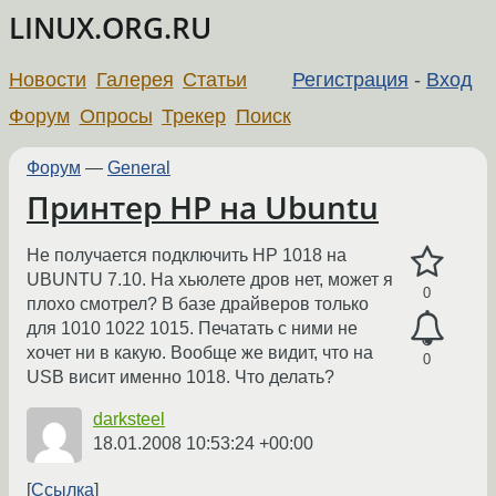
LINUX.ORG.RU
Новости
Галерея
Статьи
Регистрация
-
Вход
Форум
Опросы
Трекер
Поиск
Форум
—
General
Принтер HP на Ubuntu
Не получается подключить HP 1018 на
UBUNTU 7.10. На хьюлете дров нет, может я
0
плохо смотрел? В базе драйверов только
для 1010 1022 1015. Печатать с ними не
хочет ни в какую. Вообще же видит, что на
0
USB висит именно 1018. Что делать?
darksteel
18.01.2008 10:53:24 +00:00
Ссылка