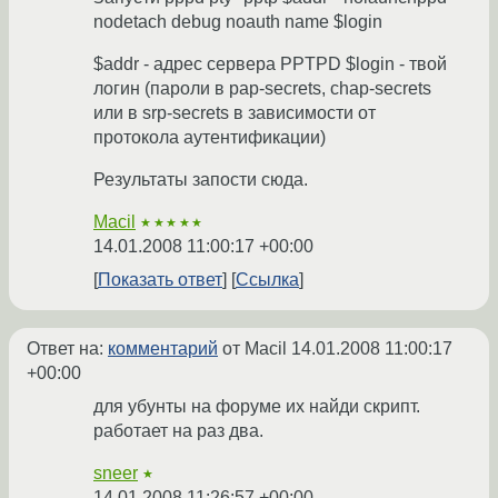
nodetach debug noauth name $login
$addr - адрес сервера PPTPD $login - твой
логин (пароли в pap-secrets, chap-secrets
или в srp-secrets в зависимости от
протокола аутентификации)
Результаты запости сюда.
Macil
★★★★★
14.01.2008 11:00:17 +00:00
Показать ответ
Ссылка
Ответ на:
комментарий
от Macil
14.01.2008 11:00:17
+00:00
для убунты на форуме их найди скрипт.
работает на раз два.
sneer
★
14.01.2008 11:26:57 +00:00