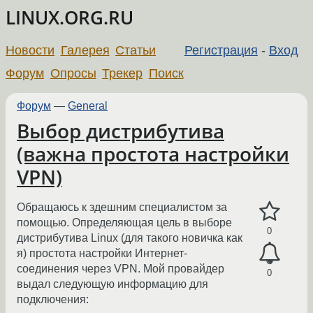
LINUX.ORG.RU
Новости
Галерея
Статьи
Регистрация
-
Вход
Форум
Опросы
Трекер
Поиск
Форум
—
General
Выбор дистрибутива
(важна простота настройки
VPN)
Обращаюсь к здешним специалистом за
помощью. Определяющая цель в выборе
0
дистрибутива Linux (для такого новичка как
я) простота настройки Интернет-
соединения через VPN. Мой провайдер
0
выдал следующую информацию для
подключения: