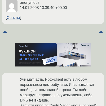
anonymous
14.01.2008 10:39:40 +00:00
Ссылка
←
→
Учи матчасть. Pptp-client есть в любом
нормальном дистрибутиве. И вызывается
вообще из командной строки. Ты либо
маршрут неправильно указываешь, либо
DNS не видишь.
Запусти pppd pty "pptp $addr --nolaunchppd"