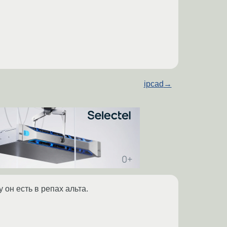
ipcad
→
 он есть в репах альта.