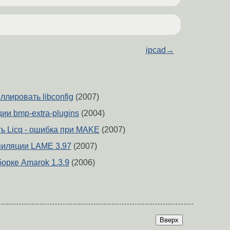
ipcad
→
лировать libconfig
(2007)
ии bmp-extra-plugins
(2004)
ть Licq - ошибка при MAKE
(2007)
пиляции LAME 3.97
(2007)
орке Amarok 1.3.9
(2006)
Вверх