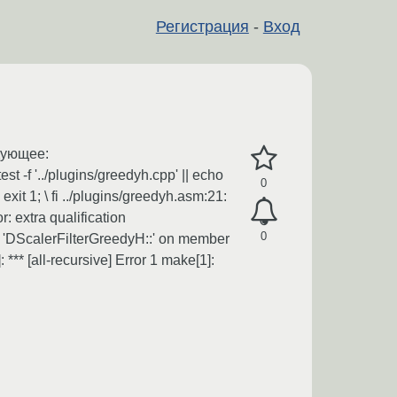
Регистрация
-
Вход
едующее:
 -f '../plugins/greedyh.cpp' || echo
0
exit 1; \ fi ../plugins/greedyh.asm:21:
: extra qualification
0
on 'DScalerFilterGreedyH::' on member
 *** [all-recursive] Error 1 make[1]: