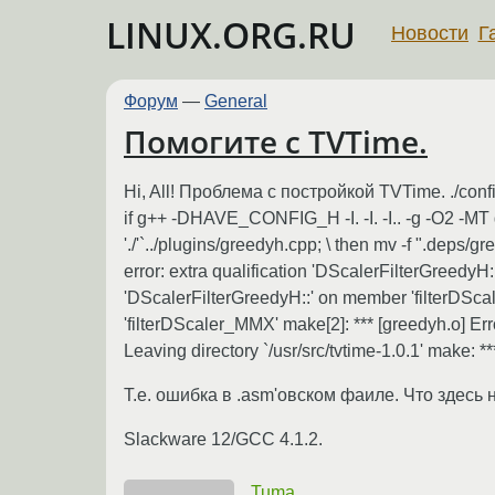
LINUX.ORG.RU
Новости
Г
Форум
—
General
Помогите с TVTime.
Hi, All! Проблема с постройкой TVTime. ./co
if g++ -DHAVE_CONFIG_H -I. -I. -I.. -g -O2 -MT g
'./'`../plugins/greedyh.cpp; \ then mv -f ".deps/g
error: extra qualification 'DScalerFilterGreedyH
'DScalerFilterGreedyH::' on member 'filterDSca
'filterDScaler_MMX' make[2]: *** [greedyh.o] Error
Leaving directory `/usr/src/tvtime-1.0.1' make: ***
Т.е. ошибка в .asm'овском фаиле. Что здесь 
Slackware 12/GCC 4.1.2.
Tuma