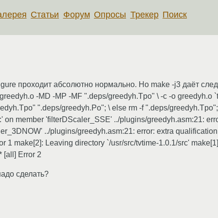
алерея
Статьи
Форум
Опросы
Трекер
Поиск
nfigure проходит абсолютно нормально. Но make -j3 даёт сл
reedyh.o -MD -MP -MF ".deps/greedyh.Tpo" \ -c -o greedyh.o `test
reedyh.Tpo" ".deps/greedyh.Po"; \ else rm -f ".deps/greedyh.Tpo"; 
::' on member 'filterDScaler_SSE' ../plugins/greedyh.asm:21: error
ler_3DNOW' ../plugins/greedyh.asm:21: error: extra qualificati
 1 make[2]: Leaving directory `/usr/src/tvtime-1.0.1/src' make[1]:
 [all] Error 2
надо сделать?