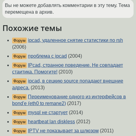
Вы не можете добавлять комментарии в эту тему. Тема
перемещена в архив.
Похожие темы
ipcad, удаленное снятие статистики по rsh
Форум
(2006)
проблема с ipcad
(2004)
Форум
IPcad, странное поведение. Не совпадает
Форум
стаитика. Помогите!
(2010)
ipcad, в сецкию source попадают внешние
Форум
адреса.
(2013)
Переименование одного из интерфейсов в
Форум
bond'е (eth0 to remane2)
(2017)
mysql не стартует
(2014)
Форум
heartbeat lan diskless
(2012)
Форум
IPTV не показывает за шлюзом
(2011)
Форум