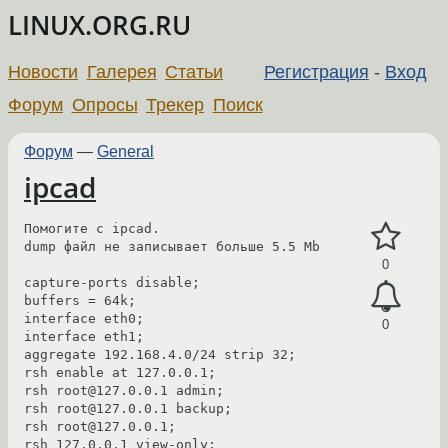
LINUX.ORG.RU
Новости
Галерея
Статьи
Регистрация
-
Вход
Форум
Опросы
Трекер
Поиск
Форум
—
General
ipcad
Помогите с ipcad.

dump файл не записывает больше 5.5 Mb

0
capture-ports disable;

buffers = 64k;

interface eth0;

0
interface eth1;

aggregate 192.168.4.0/24 strip 32;

rsh enable at 127.0.0.1;

rsh root@127.0.0.1 admin;

rsh root@127.0.0.1 backup;

rsh root@127.0.0.1;

rsh 127.0.0.1 view-only;
