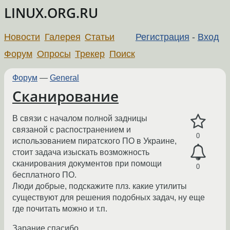
LINUX.ORG.RU
Новости
Галерея
Статьи
Регистрация
-
Вход
Форум
Опросы
Трекер
Поиск
Форум
—
General
Сканирование
В связи с началом полной задницы
связаной с распостранением и
0
использованием пиратского ПО в Украине,
стоит задача изыскать возможность
сканирования документов при помощи
0
бесплатного ПО.
Люди добрые, подскажите плз. какие утилиты
существуют для решения подобных задач, ну еще
где почитать можно и т.п.
Зарание спасибо