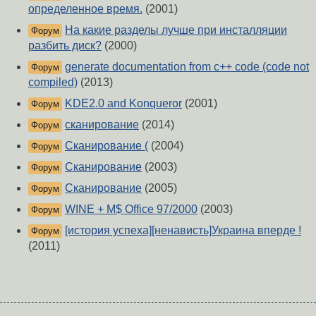
определенное время.
(2001)
На какие разделы лучше при инсталляции
Форум
разбить диск?
(2000)
generate documentation from c++ code (code not
Форум
compiled)
(2013)
KDE2.0 and Konqueror
(2001)
Форум
сканирование
(2014)
Форум
Сканирование (
(2004)
Форум
Сканирование
(2003)
Форум
Сканирование
(2005)
Форум
WINE + M$ Office 97/2000
(2003)
Форум
[история успеха][ненависть]Украина вперде !
Форум
(2011)