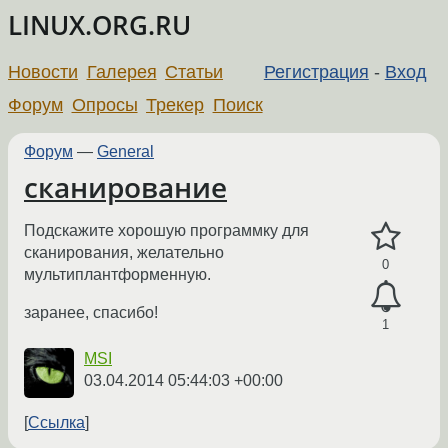
LINUX.ORG.RU
Новости
Галерея
Статьи
Регистрация
-
Вход
Форум
Опросы
Трекер
Поиск
Форум
—
General
сканирование
Подскажите хорошую программку для
сканирования, желательно
0
мультиплантформенную.
заранее, спасибо!
1
MSI
03.04.2014 05:44:03 +00:00
Ссылка