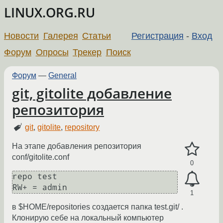
LINUX.ORG.RU
Новости
Галерея
Статьи
Регистрация
-
Вход
Форум
Опросы
Трекер
Поиск
Форум
—
General
git, gitolite добавление
репозитория
git
,
gitolite
,
repository
На этапе добавления репозитория
conf/gitolite.conf
0
repo test

1
в $HOME/repositories создается папка test.git/ .
Клонирую себе на локальный компьютер