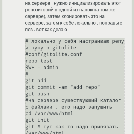
на сервере , нужно инициализировать этот
репозиторий в одной из папок(на том же
сервере), затем клонировать это на
сервере, затем к себе локально , поправьте
плз . вот как делаю
# локально у себя настраиваю репу 
и пушу в gitolite

#conf/gitolite.conf

repo test

RW+ = admin

#

git add .

git commit -am "add repo"

git push

#на сервере существуюший каталог 
с файлами , его надо запушить 

cd /var/www/html

git init

git # тут как то надо привязать 
/var/www/html
