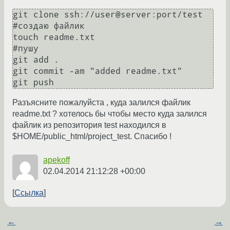
git clone ssh://user@server:port/test

#создаю файлик 

touch readme.txt

#пушу

git add .

git commit -am "added readme.txt"

Разъясните пожалуйста , куда залился файлик
readme.txt ? хотелось бы чтобы место куда залился
файлик из репозитория test находился в
$HOME/public_html/project_test. Спасибо !
apekoff
02.04.2014 21:12:28 +00:00
Ссылка
←
→