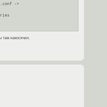
.conf -> 
ries

ы там накосячил.