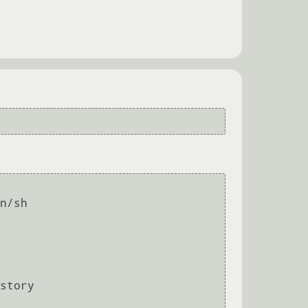
n/sh

story
