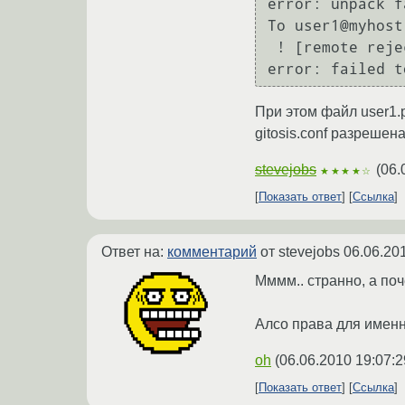
error: unpack f
To user1@myhost
 ! [remote rejected] master -> master (n/a (unpacker error))

При этом файл user1.pu
gitosis.conf разрешена
stevejobs
(
06.
★★★★☆
Показать ответ
Ссылка
Ответ на:
комментарий
от stevejobs
06.06.20
Мммм.. странно, а поче
Алсо права для именно
oh
(
06.06.2010 19:07:2
Показать ответ
Ссылка