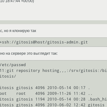
10 18:47:44 +00:00
)
ас, но я клонирую так
+ssh://gitosis@host/gitosis-admin.git
но на сервере это выглядит так:
/etc/passwd

11:git repository hosting,,,:/srv/gitosis:/bi
itosis/

itosis gitosis 4096 2010-05-14 00:17 .

oot    root    4096 2009-11-26 11:42 ..

itosis gitosis 1194 2010-05-14 00:28 .bash_hi
itosis gitosis 4096 2010-06-02 12:42 gitosis
