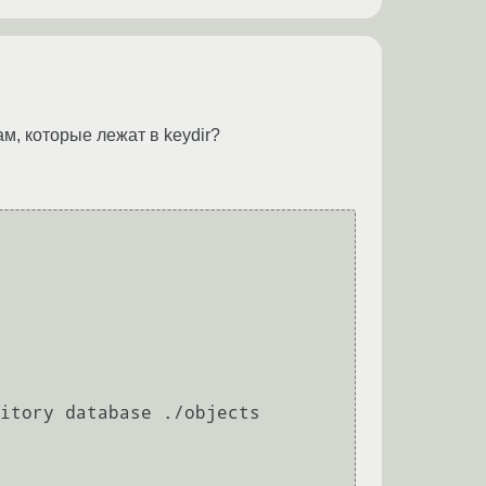
м, которые лежат в keydir?
itory database ./objects
