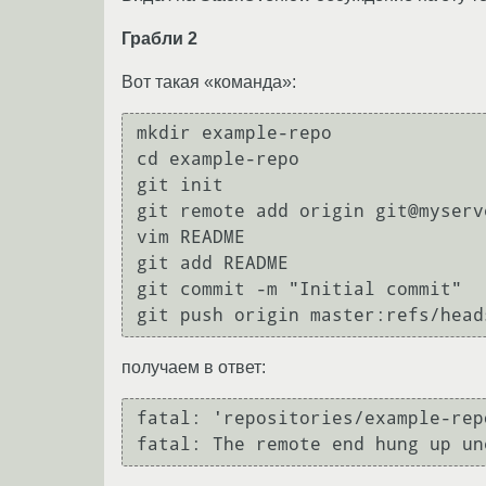
Грабли 2
Вот такая «команда»:
mkdir example-repo

cd example-repo

git init

git remote add origin git@myserv
vim README

git add README

git commit -m "Initial commit"

получаем в ответ:
fatal: 'repositories/example-rep