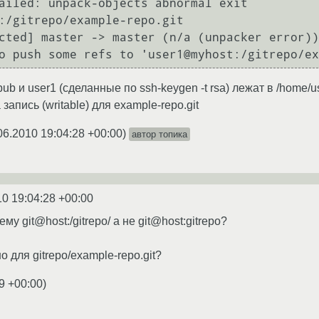
ailed: unpack-objects abnormal exit

:/gitrepo/example-repo.git

b и user1 (сделанные по ssh-keygen -t rsa) лежат в /home/use
 запись (writable) для example-repo.git
06.2010 19:04:28 +00:00
)
автор топика
10 19:04:28 +00:00
му git@host:/gitrepo/ а не git@host:gitrepo?
 для gitrepo/example-repo.git?
9 +00:00
)