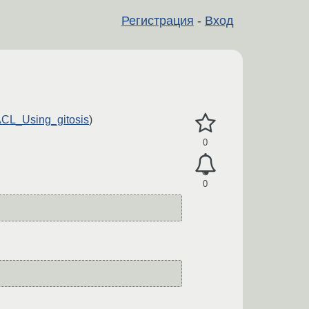
Регистрация
-
Вход
_ACL_Using_gitosis
)
0
0