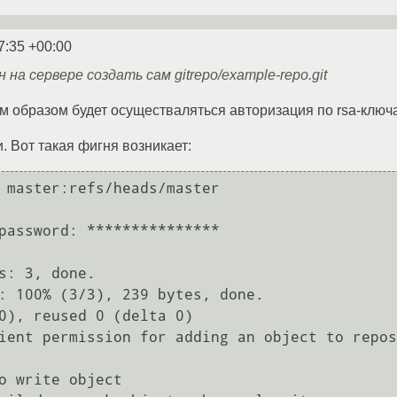
7:35 +00:00
на сервере создать сам gitrepo/example-repo.git
им образом будет осуществаляться авторизация по rsa-ключа
. Вот такая фигня возникает:
 master:refs/heads/master 

password: ***************

s: 3, done.

: 100% (3/3), 239 bytes, done.

0), reused 0 (delta 0)

ient permission for adding an object to repos
o write object
