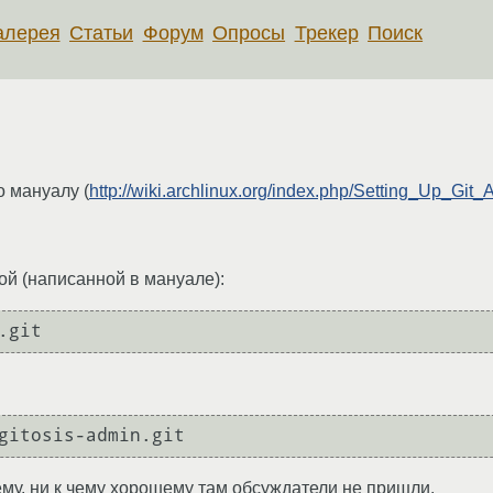
алерея
Статьи
Форум
Опросы
Трекер
Поиск
о мануалу (
http://wiki.archlinux.org/index.php/Setting_Up_Git
й (написанной в мануале):
.git
gitosis-admin.git
ему, ни к чему хорошему там обсуждатели не пришли.