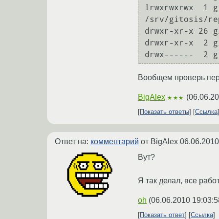
lrwxrwxrwx  1 g
/srv/gitosis/re
drwxr-xr-x 26 g
drwxr-xr-x  2 g
drwx------  2 g
Вообщем проверь перм
BigAlex
(
06.06.20
★★★
Показать ответы
Ссылка
Ответ на:
комментарий
от BigAlex
06.06.2010
Вут?
Я так делал, все рабо
oh
(
06.06.2010 19:03:5
Показать ответ
Ссылка