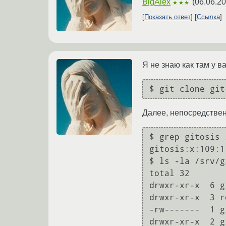
BigAlex
(
06.06.20
★★★
Показать ответ
Ссылка
Я не знаю как там у в
$ git clone git
Далее, непосредствен
$ grep gitosis 
gitosis:x:109:1
$ ls -la /srv/g
total 32

drwxr-xr-x  6 g
drwxr-xr-x  3 r
-rw-------  1 g
drwxr-xr-x  2 g