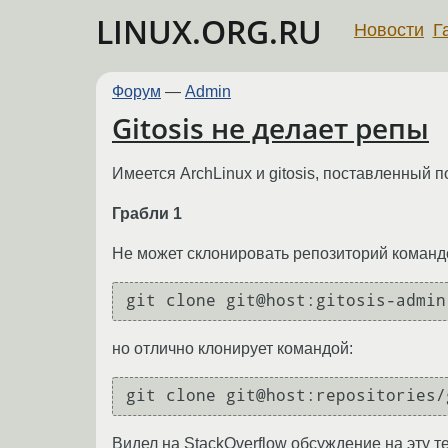
LINUX.ORG.RU
Новости
Г
Форум
—
Admin
Gitosis не делает репы
Имеется ArchLinux и gitosis, поставленный п
Грабли 1
Не может склонировать репозиторий командо
git clone git@host:gitosis-admin
но отлично клонирует командой:
git clone git@host:repositories/
Видел на StackOverflow обсуждение на эту т