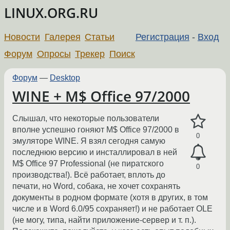
LINUX.ORG.RU
Новости
Галерея
Статьи
Регистрация
-
Вход
Форум
Опросы
Трекер
Поиск
Форум
—
Desktop
WINE + M$ Office 97/2000
Слышал, что некоторые пользователи
вполне успешно гоняют M$ Office 97/2000 в
0
эмуляторе WINE. Я взял сегодня самую
последнюю версию и инсталлировал в ней
M$ Office 97 Professional (не пиратского
0
производства!). Всё работает, вплоть до
печати, но Word, собака, не хочет сохранять
документы в родном формате (хотя в других, в том
числе и в Word 6.0/95 сохраняет!) и не работает OLE
(не могу, типа, найти приложение-сервер и т. п.).