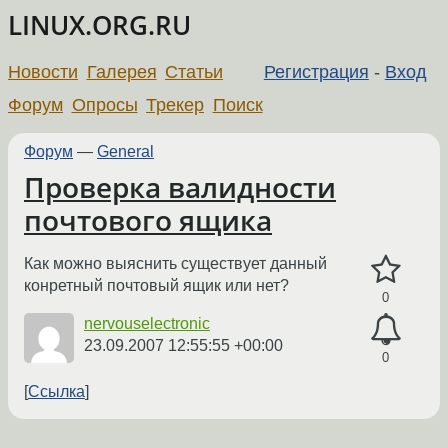
LINUX.ORG.RU
Новости
Галерея
Статьи
Регистрация
-
Вход
Форум
Опросы
Трекер
Поиск
Форум
—
General
Проверка валидности
почтового ящика
Как можно выяснить существует данный
конретный почтовый ящик или нет?
0
nervouselectronic
23.09.2007 12:55:55 +00:00
0
Ссылка
←
→