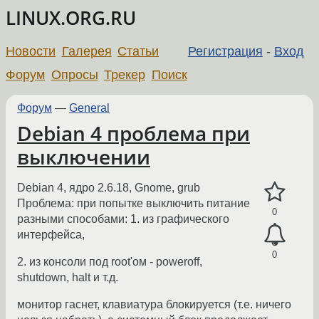
LINUX.ORG.RU
Новости
Галерея
Статьи
Регистрация
-
Вход
Форум
Опросы
Трекер
Поиск
Форум
—
General
Debian 4 проблема при
выключении
Debian 4, ядро 2.6.18, Gnome, grub
Проблема: при попытке выключить питание
0
разными способами: 1. из графического
интерфейса,
0
2. из консоли под root'ом - poweroff,
shutdown, halt и т.д.
монитор гаснет, клавиатура блокируется (т.е. ничего