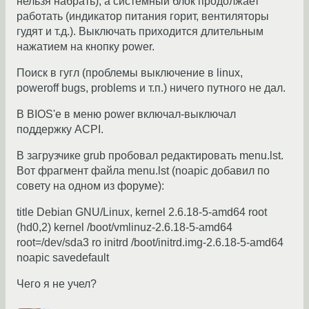
нельзя набрать), а системный блок продолжает
работать (индикатор питания горит, вентиляторы
гудят и т.д.). Выключать приходится длительным
нажатием на кнопку power.
Поиск в гугл (проблемы выключение в linux,
poweroff bugs, problems и т.п.) ничего путного не дал.
В BIOS'е в меню power включал-выключал
поддержку ACPI.
В загрузчике grub пробовал редактировать menu.lst.
Вот фрагмент файла menu.lst (noapic добавил по
совету на одном из форуме):
title Debian GNU/Linux, kernel 2.6.18-5-amd64 root
(hd0,2) kernel /boot/vmlinuz-2.6.18-5-amd64
root=/dev/sda3 ro initrd /boot/initrd.img-2.6.18-5-amd64
noapic savedefault
Чего я не учел?