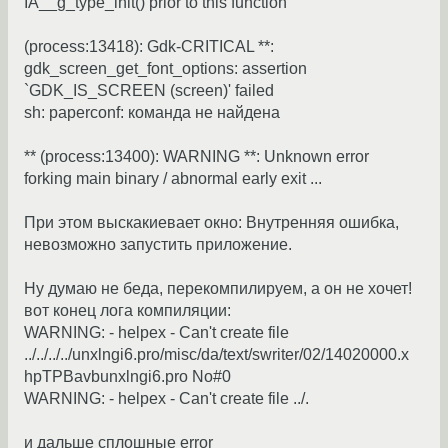
IA__g_type_init() prior to this function
(process:13418): Gdk-CRITICAL **:
gdk_screen_get_font_options: assertion
`GDK_IS_SCREEN (screen)' failed
sh: paperconf: команда не найдена
** (process:13400): WARNING **: Unknown error
forking main binary / abnormal early exit ...
При этом выскакиевает окно: Внутренняя ошибка,
невозможно запустить приложение.
Ну думаю не беда, перекомпилируем, а он не хочет!
вот конец лога компиляции:
WARNING: - helpex - Can't create file
../../../../unxlngi6.pro/misc/da/text/swriter/02/14020000.x
hpTPBavbunxlngi6.pro No#0
WARNING: - helpex - Can't create file ../.
и дальше сплошные error