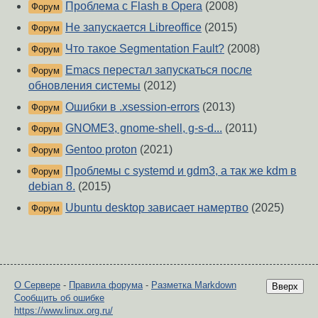
Проблема с Flash в Opera
(2008)
Форум
Не запускается Libreoffice
(2015)
Форум
Что такое Segmentation Fault?
(2008)
Форум
Emacs перестал запускаться после
Форум
обновления системы
(2012)
Ошибки в .xsession-errors
(2013)
Форум
GNOME3, gnome-shell, g-s-d...
(2011)
Форум
Gentoo proton
(2021)
Форум
Проблемы с systemd и gdm3, а так же kdm в
Форум
debian 8.
(2015)
Ubuntu desktop зависает намертво
(2025)
Форум
О Сервере
-
Правила форума
-
Разметка Markdown
Вверх
Сообщить об ошибке
https://www.linux.org.ru/