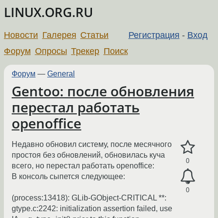
LINUX.ORG.RU
Новости
Галерея
Статьи
Регистрация
-
Вход
Форум
Опросы
Трекер
Поиск
Форум
—
General
Gentoo: после обновления
перестал работать
openoffice
Недавно обновил систему, после месячного
простоя без обновлений, обновилась куча
0
всего, но перестал работать openoffice:
В консоль сыпется следующее:
0
(process:13418): GLib-GObject-CRITICAL **:
gtype.c:2242: initialization assertion failed, use