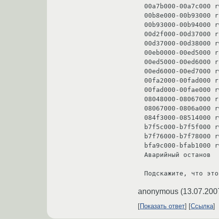
00a7b000-00a7c000 r
00b8e000-00b93000 r
00b93000-00b94000 r
00d2f000-00d37000 r
00d37000-00d38000 r
00eb0000-00ed5000 r
00ed5000-00ed6000 r
00ed6000-00ed7000 r
00fa2000-00fad000 r
00fad000-00fae000 r
08048000-08067000 r
08067000-0806a000 r
084f3000-08514000 r
b7f5c000-b7f5f000 r
b7f76000-b7f78000 r
bfa9c000-bfab1000 r
Аварийный останов

Подскажите, что это
anonymous
(
13.07.200
Показать ответ
Ссылка