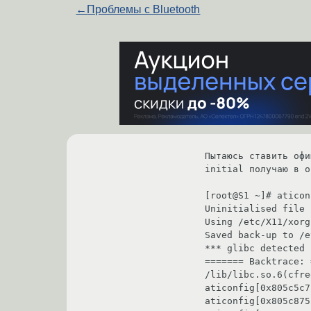
←
Проблемы с Bluetooth
Пытаюсь ставить офи
initial получаю в о
[root@S1 ~]# aticon
Uninitialised file 
Using /etc/X11/xorg
Saved back-up to /e
*** glibc detected 
======= Backtrace: 
/lib/libc.so.6(cfre
aticonfig[0x805c5c7]
aticonfig[0x805c875]