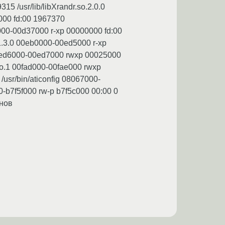
5 /usr/lib/libXrandr.so.2.0.0
000 fd:00 1967370
f000-00d37000 r-xp 00000000 fd:00
.1.3.0 00eb0000-00ed5000 r-xp
 00ed6000-00ed7000 rwxp 00025000
.so.1 00fad000-00fae000 rwxp
usr/bin/aticonfig 08067000-
0-b7f5f000 rw-p b7f5c000 00:00 0
анов