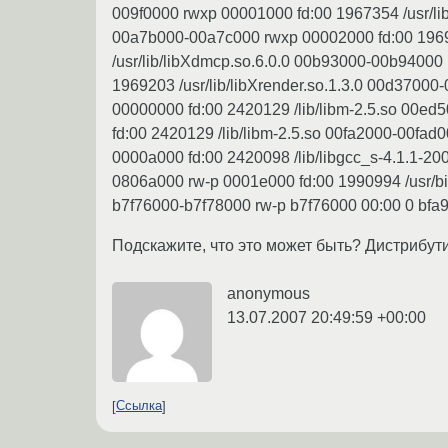
009f0000 rwxp 00001000 fd:00 1967354 /usr/lib
00a7b000-00a7c000 rwxp 00002000 fd:00 19693
/usr/lib/libXdmcp.so.6.0.0 00b93000-00b94000
1969203 /usr/lib/libXrender.so.1.3.0 00d37000
00000000 fd:00 2420129 /lib/libm-2.5.so 00e
fd:00 2420129 /lib/libm-2.5.so 00fa2000-00fad
0000a000 fd:00 2420098 /lib/libgcc_s-4.1.1-2
0806a000 rw-p 0001e000 fd:00 1990994 /usr/bi
b7f76000-b7f78000 rw-p b7f76000 00:00 0 bfa
Подскажите, что это может быть? Дистрибути
anonymous
13.07.2007 20:49:59 +00:00
Ссылка