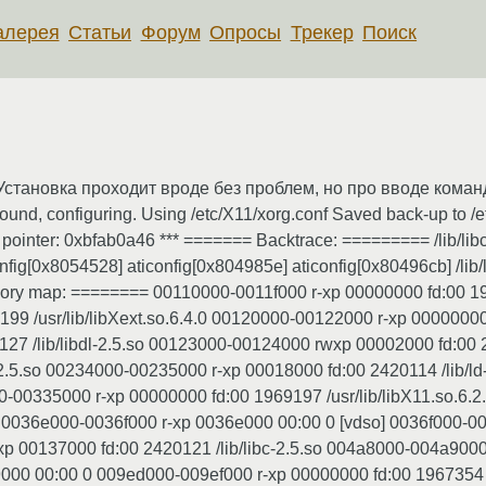
алерея
Статьи
Форум
Опросы
Трекер
Поиск
новка проходит вроде без проблем, но про вводе команды at
e found, configuring. Using /etc/X11/xorg.conf Saved back-up to /e
d pointer: 0xbfab0a46 *** ======= Backtrace: ========= /lib/li
nfig[0x8054528] aticonfig[0x804985e] aticonfig[0x80496cb] /lib/
ry map: ======== 00110000-0011f000 r-xp 00000000 fd:00 1969
 /usr/lib/libXext.so.6.4.0 00120000-00122000 r-xp 00000000 f
7 /lib/libdl-2.5.so 00123000-00124000 rwxp 00002000 fd:00 24
-2.5.so 00234000-00235000 r-xp 00018000 fd:00 2420114 /lib/
00-00335000 r-xp 00000000 fd:00 1969197 /usr/lib/libX11.so.6
.0 0036e000-0036f000 r-xp 0036e000 00:00 0 [vdso] 0036f000-0
-xp 00137000 fd:00 2420121 /lib/libc-2.5.so 004a8000-004a90
000 00:00 0 009ed000-009ef000 r-xp 00000000 fd:00 1967354 /u