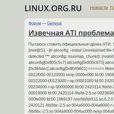
LINUX.ORG.RU
Новости
Г
Форум
—
General
Извечная ATI проблема
Пытаюсь ставить официальные дрова АТИ. Уста
[root@S1 ~]# aticonfig --initial Uninitialised fil
detected *** aticonfig: munmap_chunk(): invali
aticonfig[0x805c5c7] aticonfig[0x805c875] atico
[0x384dec] aticonfig[0x8049601] ======= Memo
0011f000-00120000 rwxp 0000e000 fd:00 1969199
00122000-00123000 r-xp 00001000 fd:00 242012
00234000 r-xp 00000000 fd:00 2420114 /lib/ld
00019000 fd:00 2420114 /lib/ld-2.5.so 002360
000fe000 fd:00 1969197 /usr/lib/libX11.so.6.2
2420121 /lib/libc-2.5.so 004a6000-004a8000 r
/lib/libc-2.5.so 004a9000-004ac000 rwxp 004a9