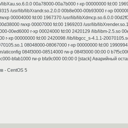
/libXau.so.6.0.0 00a78000-00a7b000 r-xp 00000000 fd:00 196931
15 /usr/lib/libXrandr.so.2.0.0 00b8e000-00b93000 r-xp 00000
 rwxp 00004000 fd:00 1967370 /usr/lib/libXdmcp.so.6.0.0 00d2
-00d38000 rwxp 00007000 fd:00 1969203 /usr/lib/libXrender.so
d5000-00ed6000 r-xp 00024000 fd:00 2420129 /lib/libm-2.5.so
000 r-xp 00000000 fd:00 2420098 /lib/libgcc_s-4.1.1-20070105
0070105.so.1 08048000-08067000 r-xp 00000000 fd:00 1990994 /
n/aticonfig 084f3000-08514000 rw-p 084f3000 00:00 0 b7f5c00
9c000-bfab1000 rw-p bfa9c000 00:00 0 [stack] Аварийный ост
в - CentOS 5