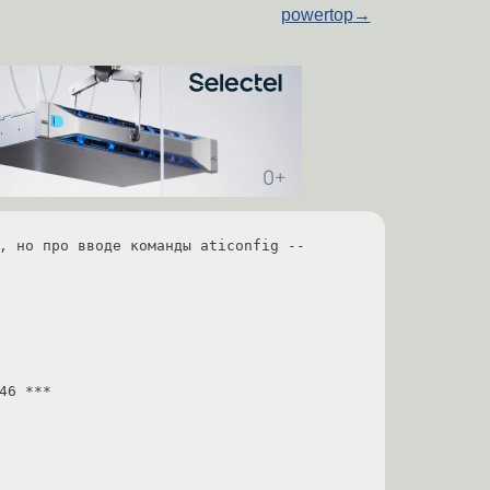
powertop
→
, но про вводе команды aticonfig --
6 ***
