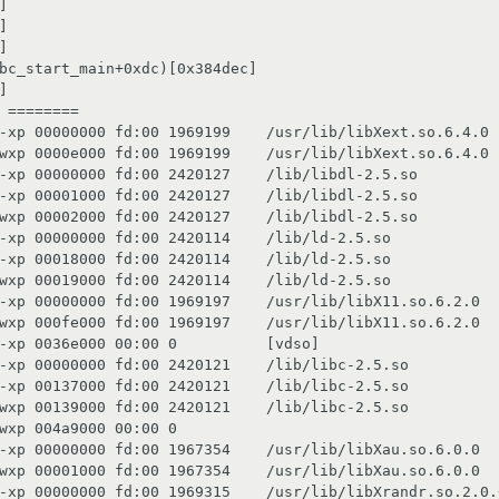






bc_start_main+0xdc)[0x384dec]



 ========

-xp 00000000 fd:00 1969199    /usr/lib/libXext.so.6.4.0

wxp 0000e000 fd:00 1969199    /usr/lib/libXext.so.6.4.0

-xp 00000000 fd:00 2420127    /lib/libdl-2.5.so

-xp 00001000 fd:00 2420127    /lib/libdl-2.5.so

wxp 00002000 fd:00 2420127    /lib/libdl-2.5.so

-xp 00000000 fd:00 2420114    /lib/ld-2.5.so

-xp 00018000 fd:00 2420114    /lib/ld-2.5.so

wxp 00019000 fd:00 2420114    /lib/ld-2.5.so

-xp 00000000 fd:00 1969197    /usr/lib/libX11.so.6.2.0

wxp 000fe000 fd:00 1969197    /usr/lib/libX11.so.6.2.0

-xp 0036e000 00:00 0          [vdso]

-xp 00000000 fd:00 2420121    /lib/libc-2.5.so

-xp 00137000 fd:00 2420121    /lib/libc-2.5.so

wxp 00139000 fd:00 2420121    /lib/libc-2.5.so

wxp 004a9000 00:00 0

-xp 00000000 fd:00 1967354    /usr/lib/libXau.so.6.0.0

wxp 00001000 fd:00 1967354    /usr/lib/libXau.so.6.0.0

-xp 00000000 fd:00 1969315    /usr/lib/libXrandr.so.2.0.0