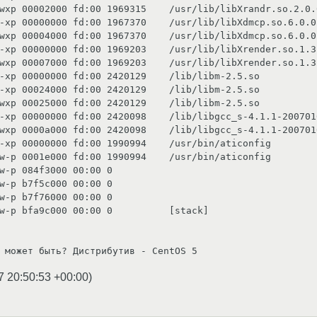
wxp 00002000 fd:00 1969315    /usr/lib/libXrandr.so.2.0.0
-xp 00000000 fd:00 1967370    /usr/lib/libXdmcp.so.6.0.0

wxp 00004000 fd:00 1967370    /usr/lib/libXdmcp.so.6.0.0

-xp 00000000 fd:00 1969203    /usr/lib/libXrender.so.1.3.
wxp 00007000 fd:00 1969203    /usr/lib/libXrender.so.1.3.
-xp 00000000 fd:00 2420129    /lib/libm-2.5.so

-xp 00024000 fd:00 2420129    /lib/libm-2.5.so

wxp 00025000 fd:00 2420129    /lib/libm-2.5.so

-xp 00000000 fd:00 2420098    /lib/libgcc_s-4.1.1-2007010
wxp 0000a000 fd:00 2420098    /lib/libgcc_s-4.1.1-2007010
-xp 00000000 fd:00 1990994    /usr/bin/aticonfig

w-p 0001e000 fd:00 1990994    /usr/bin/aticonfig

w-p 084f3000 00:00 0

w-p b7f5c000 00:00 0

w-p b7f76000 00:00 0

w-p bfa9c000 00:00 0          [stack]

 может быть? Дистрибутив - CentOS 5
7 20:50:53 +00:00
)