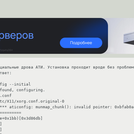
циальные дрова АТИ. Установка проходит вроде без проблем
твет:

fig --initial

found, configuring.

.conf

tc/X11/xorg.conf.original-0

*** aticonfig: munmap_chunk(): invalid pointer: 0xbfab0a4
=========

e+0x1bb)[0x3d86db]




