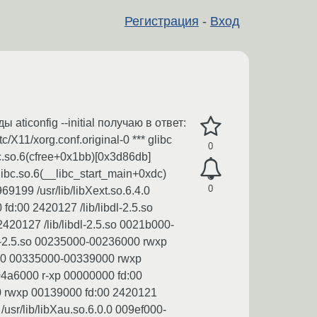
Регистрация
-
Вход
iconfig --initial получаю в ответ:
tc/X11/xorg.conf.original-0 *** glibc
0
bc.so.6(cfree+0x1bb)[0x3d86db]
libc.so.6(__libc_start_main+0xdc)
0
199 /usr/lib/libXext.so.6.4.0
d:00 2420127 /lib/libdl-2.5.so
20127 /lib/libdl-2.5.so 0021b000-
ld-2.5.so 00235000-00236000 rwxp
.2.0 00335000-00339000 rwxp
04a6000 r-xp 00000000 fd:00
00 rwxp 00139000 fd:00 2420121
sr/lib/libXau.so.6.0.0 009ef000-