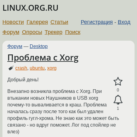
LINUX.ORG.RU
Новости
Галерея
Статьи
Регистрация
-
Вход
Форум
Опросы
Трекер
Поиск
Форум
—
Desktop
Проблема с Xorg
crash
,
ubuntu
,
xorg
Добрый день!
0
Внезапно возникла проблема с Xorg. При
втыкании новых Наушников в USB xorg
почему-то вываливается в краш. Проблема
1
началась сразу после того как был удален
профиль гугл-хрома. Не знаю как это может быть
связано - но вдруг поможет. Лог под спойлер не
влез)