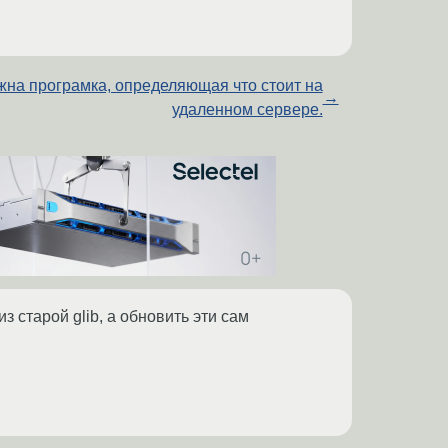
жна програмка, определяющая что стоит на
→
удаленном сервере.
 старой glib, а обновить эти сам