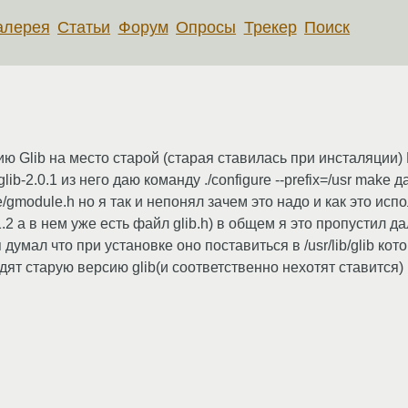
алерея
Статьи
Форум
Опросы
Трекер
Поиск
ю Glib на место старой (старая ставилась при инсталяции)
lib-2.0.1 из него даю команду ./configure --prefix=/usr make 
nclude/gmodule.h но я так и непонял зачем это надо и как это исп
1.2 а в нем уже есть файл glib.h) в общем я это пропустил да
 я думал что при установке оно поставиться в /usr/lib/glib ко
ят старую версию glib(и соответственно нехотят ставится)