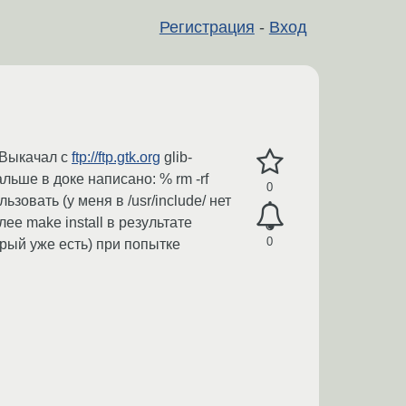
Регистрация
-
Вход
 Выкачал c
ftp://ftp.gtk.org
glib-
дальше в доке написано: % rm -rf
0
ользовать (у меня в /usr/include/ нет
лее make install в результате
0
торый уже есть) при попытке