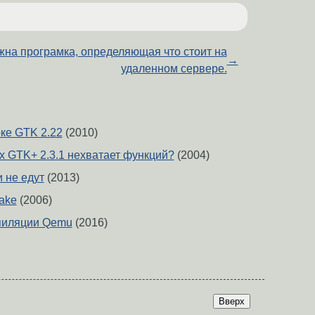
жна програмка, определяющая что стоит на
→
удаленном сервере.
ке GTK 2.22
(2010)
х GTK+ 2.3.1 нехватает функций?
(2004)
и не едут
(2013)
make
(2006)
пиляции Qemu
(2016)
Вверх