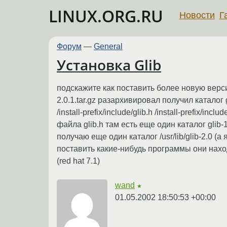
LINUX.ORG.RU
Новости
Г
Форум
—
General
Установка Glib
подскажите как поставить более новую верси
2.0.1.tar.gz разархивировал получил каталог g
/install-prefix/include/glib.h /install-prefix/i
файла glib.h там есть еще один каталог glib-
получаю еще один каталог /usr/lib/glib-2.0 (а
поставить какие-нибудь программы они наход
(red hat 7.1)
wand
★
01.05.2002 18:50:53 +00:00