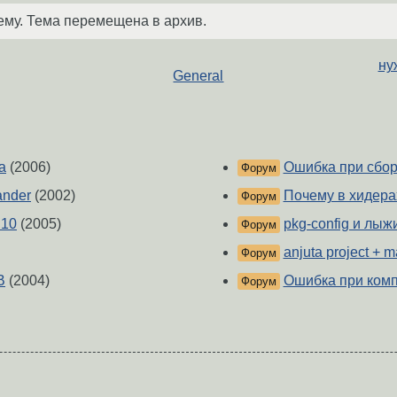
ему. Тема перемещена в архив.
ну
General
а
(2006)
Ошибка при сбор
Форум
ander
(2002)
Почему в хидера
Форум
.10
(2005)
pkg-config и лыж
Форум
anjuta project + 
Форум
B
(2004)
Ошибка при ком
Форум