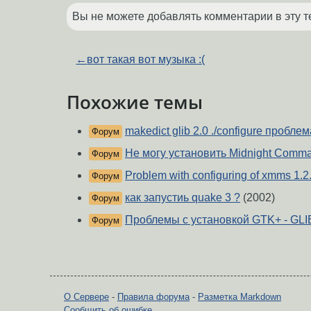
Вы не можете добавлять комментарии в эту т
←
вот такая вот музыка :(
Похожие темы
makedict glib 2.0 ./configure проблем
Форум
Не могу установить Midnight Comm
Форум
Problem with configuring of xmms 1.2
Форум
как запустиь quake 3 ?
(2002)
Форум
Проблемы с установкой GTK+ - GLI
Форум
О Сервере
-
Правила форума
-
Разметка Markdown
Сообщить об ошибке