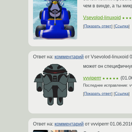
чем в винде, а ты ми
Vsevolod-linuxoid
★★
Показать ответ
Ссылка
Ответ на:
комментарий
от Vsevolod-linuxoid
0
может он специфичную
vvviperrr
(
01.0
★★★★★
Последнее исправление: vv
Показать ответ
Ссылка
Ответ на:
комментарий
от vvviperrr
01.06.201