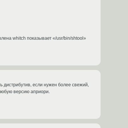
овлена whitch показывает «/usr/bin/shtool»
ть дистрибутив, если нужен более свежий,
 любую версию априори.