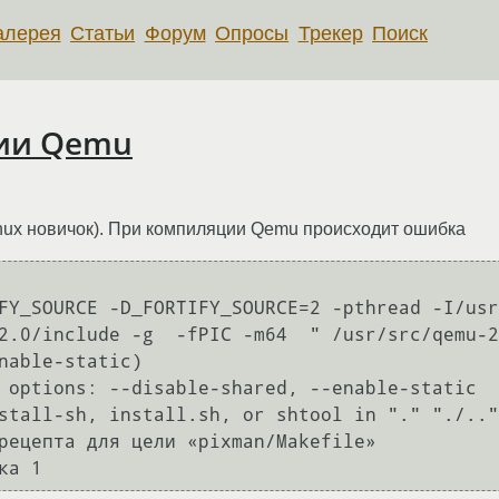
алерея
Статьи
Форум
Опросы
Трекер
Поиск
ии Qemu
inux новичок). При компиляции Qemu происходит ошибка
FY_SOURCE -D_FORTIFY_SOURCE=2 -pthread -I/usr
2.0/include -g  -fPIC -m64  " /usr/src/qemu-2
nable-static)

 options: --disable-shared, --enable-static

stall-sh, install.sh, or shtool in "." "./.."
рецепта для цели «pixman/Makefile»

ка 1