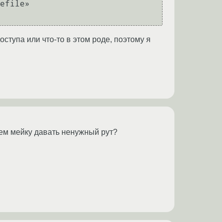
efile»

оступа или что-то в этом роде, поэтому я
ем мейку давать ненужный рут?