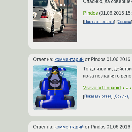
Спасибо, да совершен
Pindos
(
01.06.2016 15
Показать ответы
Ссылка
Ответ на:
комментарий
от Pindos
01.06.2016 
Тогда извини, действ
из-за незнания о репо
Vsevolod-linuxoid
★★
Показать ответ
Ссылка
Ответ на:
комментарий
от Pindos
01.06.2016 