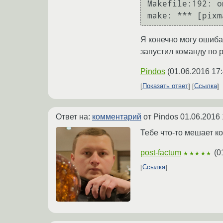
Makefile:192: о
Я конечно могу ошибат
запустил команду по 
Pindos
(
01.06.2016 17
Показать ответ
Ссылка
Ответ на:
комментарий
от Pindos
01.06.2016 
Тебе что-то мешает к
post-factum
(
0
★★★★★
Ссылка