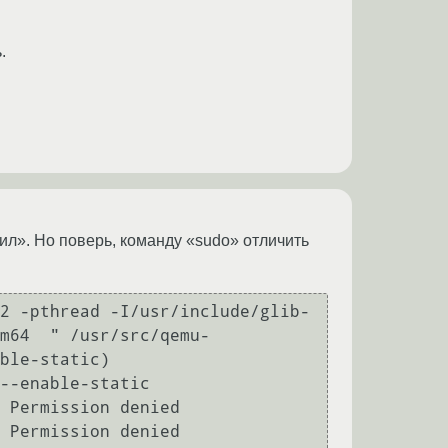
.
жил». Но поверь, команду «sudo» отличить
2 -pthread -I/usr/include/glib-
m64  " /usr/src/qemu-
ble-static)

--enable-static

 Permission denied

 Permission denied
