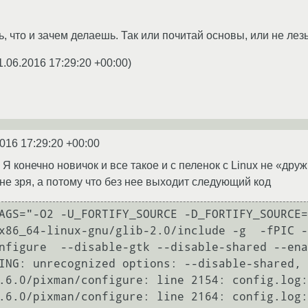
 что и зачем делаешь. Так или почитай основы, или не лезь
1.06.2016 17:29:20 +00:00
)
016 17:29:20 +00:00
Я конечно новичок и все такое и с пеленок с Linux не «дру
 не зря, а потому что без нее выходит следующий код
AGS="-O2 -U_FORTIFY_SOURCE -D_FORTIFY_SOURCE=
x86_64-linux-gnu/glib-2.0/include -g  -fPIC -
nfigure  --disable-gtk --disable-shared --ena
ING: unrecognized options: --disable-shared, 
.6.0/pixman/configure: line 2154: config.log:
.6.0/pixman/configure: line 2164: config.log: