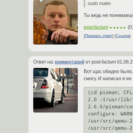
sudo make
Ты ведь не понимаешь,
post-factum
(
0
★★★★★
Показать ответ
Ссылка
Ответ на:
комментарий
от post-factum
01.06.2
Вот щас обидно было. 
смогу. И написал я ее
(cd pixman; CFL
2.0 -I/usr/lib/
2.6.0/pixman/co
configure: WARN
/usr/src/qemu-2
/usr/src/qemu-2