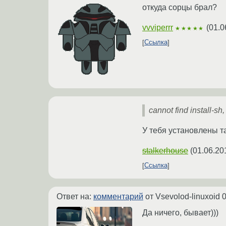
откуда сорцы брал?
vvviperrr
(
01.0
★★★★★
Ссылка
cannot find install-sh, 
У тебя установлены т
stalkerhouse
(
01.06.20
Ссылка
Ответ на:
комментарий
от Vsevolod-linuxoid
0
Да ничего, бывает)))