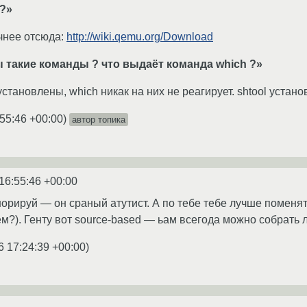
?»
чнее отсюда:
http://wiki.qemu.org/Download
 такие команды ? что выдаёт команда which ?»
 не установлены, which никак на них не реагирует. shtool устан
:55:46 +00:00
)
автор топика
16:55:46 +00:00
норируй — он сраный атутист. А по тебе тебе лучше поменя
чем?). Генту вот source-based — ьам всегода можно собрать
6 17:24:39 +00:00
)