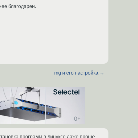
нее благодарен.
mg и его настройка.
→
становка программ в линуксе даже проще,