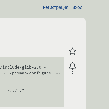
Регистрация
-
Вход
0
/include/glib-2.0 -
2
.6.0/pixman/configure  --
 "./../.."
