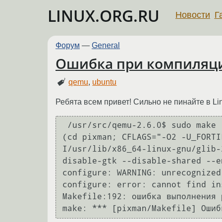
LINUX.ORG.RU
Новости
Г
Форум
—
General
Ошибка при компиляц
qemu
,
ubuntu
Ребята всем привет! Сильно не пинайте в L
 /usr/src/qemu-2.6.0$ sudo make

(cd pixman; CFLAGS="-O2 -U_FORTI
I/usr/lib/x86_64-linux-gnu/glib-
disable-gtk --disable-shared --e
configure: WARNING: unrecognized
configure: error: cannot find in
Makefile:192: ошибка выполнения 
make: *** [pixman/Makefile] Ошиб