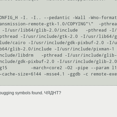
ONFIG_H -I. -I.. --pedantic -Wall -Wno-format
ansmission-remote-gtk-1.0/COPYING"\"  -pthrea
 -I/usr/lib64/glib-2.0/include   -pthread -I/
pthread -I/usr/include/gtk-2.0 -I/usr/lib64/g
lude/cairo -I/usr/include/gdk-pixbuf-2.0 -I/u
b64/glib-2.0/include -I/usr/include/pixman-1 
nclude/libdrm   -pthread -I/usr/include/glib-
nclude/gdk-pixbuf-2.0 -I/usr/include/glib-2.0
g15         -march=core2 -O2 -pipe --param l1
-cache-size=6144 -msse4.1 -ggdb -c remote-exe
ebugging symbols found. ЧЯДНТ?