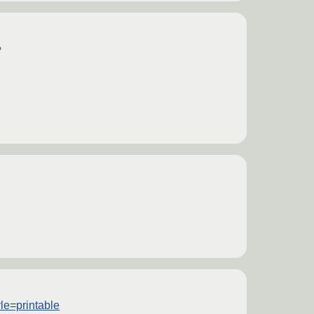
e
le=printable