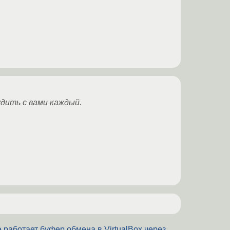
удить с вами каждый.
 работает буфер обмена в VirtualBox через