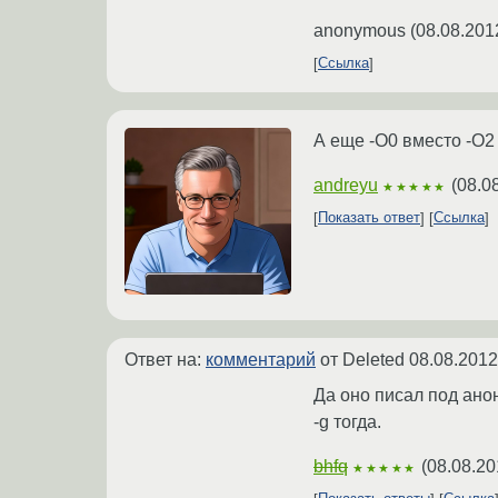
anonymous
(
08.08.201
Ссылка
А еще -O0 вместо -O2
andreyu
(
08.0
★★★★★
Показать ответ
Ссылка
Ответ на:
комментарий
от Deleted
08.08.2012
Да оно писал под ано
-g тогда.
bhfq
(
08.08.20
★★★★★