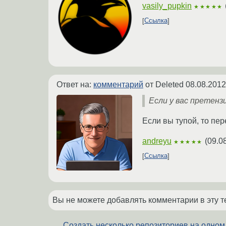
vasily_pupkin
★★★★★
Ссылка
Ответ на:
комментарий
от Deleted
08.08.2012
Если у вас претенз
Если вы тупой, то пе
andreyu
(
09.0
★★★★★
Ссылка
Вы не можете добавлять комментарии в эту т
Создать несколько репозиториев на одном