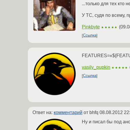
...только для тех кто 
У ТС, судя по всему, п
Pinkbyte
(
09.0
★★★★★
Ссылка
FEATURES=«${FEATUR
vasily_pupkin
★★★★★
Ссылка
Ответ на:
комментарий
от bhfq
08.08.2012 22
Ну и писал бы под ан