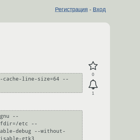
Регистрация
-
Вход
0
-cache-line-size=64 --
1
gnu --
fdir=/etc --
able-debug --without-
isable-gtk3
