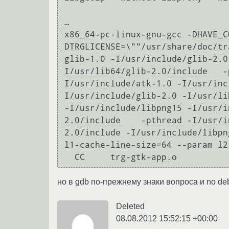
…

x86_64-pc-linux-gnu-gcc -DHAVE_C
DTRGLICENSE=\""/usr/share/doc/tr
glib-1.0 -I/usr/include/glib-2.0
I/usr/lib64/glib-2.0/include   -
I/usr/include/atk-1.0 -I/usr/inc
I/usr/include/glib-2.0 -I/usr/li
-I/usr/include/libpng15 -I/usr/i
2.0/include    -pthread -I/usr/i
2.0/include -I/usr/include/libpn
l1-cache-line-size=64 --param l2
но в gdb по-прежнему знаки вопроса и no d
Deleted
08.08.2012 15:52:15 +00:00