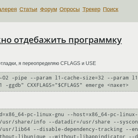
алерея
Статьи
Форум
Опросы
Трекер
Поиск
жно отдебажить программку
 отладки, я переопределяю CFLAGS и USE
-O2 -pipe --param l1-cache-size=32 --param l1
d=x86_64-pc-linux-gnu --host=x86_64-pc-linux-
/usr/share/info --datadir=/usr/share --syscon
/usr/lib64 --disable-dependency-tracking --en
thout-libunique --without-libappindicator --d