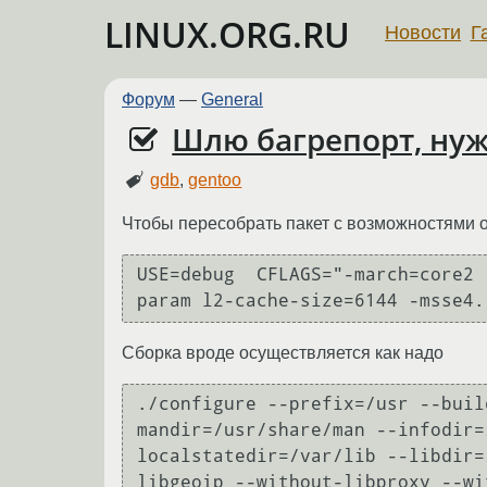
LINUX.ORG.RU
Новости
Г
Форум
—
General
Шлю багрепорт, ну
gdb
,
gentoo
Чтобы пересобрать пакет с возможностями
USE=debug  CFLAGS="-march=core2 
Сборка вроде осуществляется как надо
./configure --prefix=/usr --buil
mandir=/usr/share/man --infodir=
localstatedir=/var/lib --libdir=
libgeoip --without-libproxy --wi