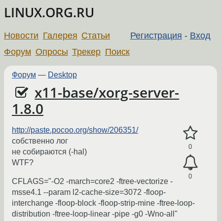
LINUX.ORG.RU
Новости
Галерея
Статьи
Регистрация
-
Вход
Форум
Опросы
Трекер
Поиск
Форум
—
Desktop
x11-base/xorg-server-
1.8.0
http://paste.pocoo.org/show/206351/
собственно лог
0
не собираются (-hal)
WTF?
0
CFLAGS="-O2 -march=core2 -ftree-vectorize -
msse4.1 --param l2-cache-size=3072 -floop-
interchange -floop-block -floop-strip-mine -ftree-loop-
distribution -ftree-loop-linear -pipe -g0 -Wno-all"