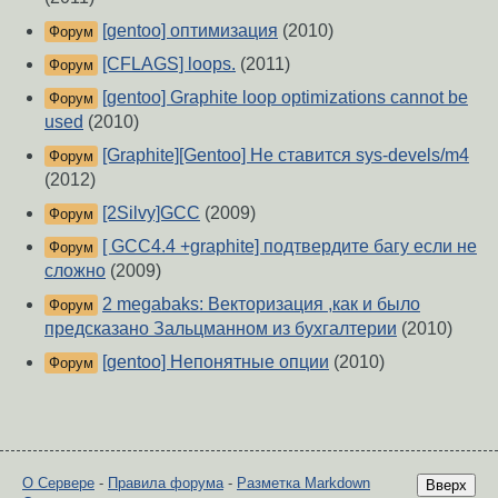
[gentoo] оптимизация
(2010)
Форум
[CFLAGS] loops.
(2011)
Форум
[gentoo] Graphite loop optimizations cannot be
Форум
used
(2010)
[Graphite][Gentoo] Не ставится sys-devels/m4
Форум
(2012)
[2Silvy]GCC
(2009)
Форум
[ GCC4.4 +graphite] подтвердите багу если не
Форум
сложно
(2009)
2 megabaks: Векторизация ,как и было
Форум
предсказано Зальцманном из бухгалтерии
(2010)
[gentoo] Непонятные опции
(2010)
Форум
О Сервере
-
Правила форума
-
Разметка Markdown
Вверх