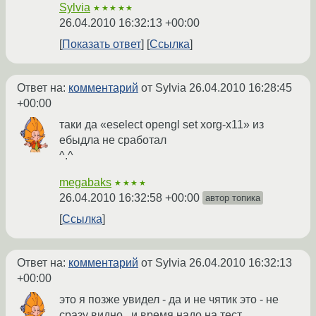
Sylvia
★★★★★
26.04.2010 16:32:13 +00:00
Показать ответ
Ссылка
Ответ на:
комментарий
от Sylvia
26.04.2010 16:28:45
+00:00
таки да «eselect opengl set xorg-x11» из
ебыдла не сработал
^.^
megabaks
★★★★
26.04.2010 16:32:58 +00:00
автор топика
Ссылка
Ответ на:
комментарий
от Sylvia
26.04.2010 16:32:13
+00:00
это я позже увидел - да и не чятик это - не
сразу видно...и время надо на тест..