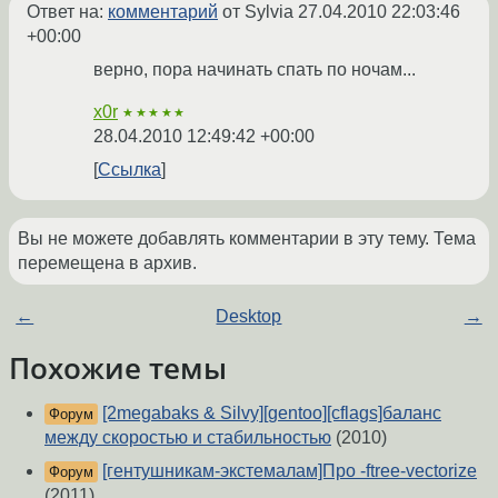
Ответ на:
комментарий
от Sylvia
27.04.2010 22:03:46
+00:00
верно, пора начинать спать по ночам...
x0r
★★★★★
28.04.2010 12:49:42 +00:00
Ссылка
Вы не можете добавлять комментарии в эту тему. Тема
перемещена в архив.
←
Desktop
→
Похожие темы
[2megabaks & Silvy][gentoo][cflags]баланс
Форум
между скоростью и стабильностью
(2010)
[гентушникам-экстемалам]Про -ftree-vectorize
Форум
(2011)