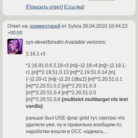
Показать ответ
Ссылка
Ответ на:
комментарий
от Sylvia
26.04.2010 16:44:23
+00:00
sys-devel/binutils Available versions:
2.16.1-r3
*2.16.91.0.6 2.18-r3 [m](~)2.18-r4 [m](~)2.19.1-
r1 [m]**2.19.51.0.13 [m]**2.19.51.0.14 [m]
(~)2.20-r1 [m](~)2.20.1{tbz2} [m]**2.20.51.0.1
[m]**2.20.51.0.2 [m]**2.20.51.0.3
[m]**2.20.51.0.4 [m]**2.20.51.0.5
[m]**2.20.51.0.6
{multislot multitarget nls test
vanilla}
раньше был USE флаг gold тут, смотрю что
удалили уже, ну и правильно вообщем-то,
наработки вошли в GCC надеюсь...