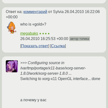
Ответ на:
комментарий
от Sylvia
26.04.2010 16:22:06
+00:00
who is «gold»?
megabaks
★★★★
26.04.2010 16:25:53 +00:00
автор топика
Показать ответ
Ссылка
>>> Configuring source in
/var/tmp/portage/x11-base/xorg-server-
1.8.0/work/xorg-server-1.8.0 ...
Switching to xorg-x11 OpenGL interface... done
а почему у вас