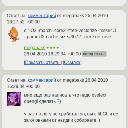
Ответ на:
комментарий
от megabaks
26.04.2010
16:27:52 +00:00
с "-O2 -march=core2 -ftree-vectorize -msse4.1
--param l2-cache-size=3072" тоже не хочет...
megabaks
★★★★
26.04.2010 16:29:34 +00:00
автор топика
Показать ответы
Ссылка
Ответ на:
комментарий
от megabaks
26.04.2010
16:29:34 +00:00
мне еще раз написать что надо eselect
opengl сделать ?)
у вас по логу не сработал он, вы с libGL и ее
заголовками от нвидии собираете ;)