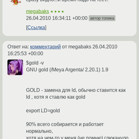
megabaks
★★★★
26.04.2010 16:34:11 +00:00
автор топика
Ссылка
Ответ на:
комментарий
от megabaks
26.04.2010
16:25:53 +00:00
$gold -v
GNU gold (/Meya Argenta/ 2.20.1) 1.9
GOLD - замена для ld, обычно ставится как
ld , хотя я ставлю как gold
export LD=gold
90% всего собирается и работает
нормально,
хотя на чем-то у меня (не помню) глюкануло