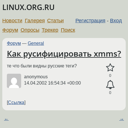
LINUX.ORG.RU
Новости
Галерея
Статьи
Регистрация
-
Вход
Форум
Опросы
Трекер
Поиск
Форум
—
General
Как русифицировать xmms?
те что были видны русские теги?
0
anonymous
14.04.2002 16:54:34 +00:00
0
Ссылка
←
→