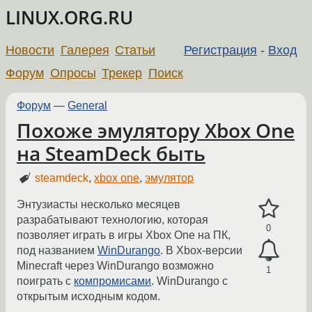
LINUX.ORG.RU
Новости
Галерея
Статьи
Регистрация
-
Вход
Форум
Опросы
Трекер
Поиск
Форум
—
General
Похоже эмулятору Xbox One
на SteamDeck быть
steamdeck
,
xbox one
,
эмулятор
Энтузиасты несколько месяцев
разрабатывают технологию, которая
0
позволяет играть в игры Xbox One на ПК,
под названием
WinDurango
. В Xbox-версии
Minecraft через WinDurango возможно
1
поиграть с
компромисами
. WinDurango с
открытым исходным кодом.