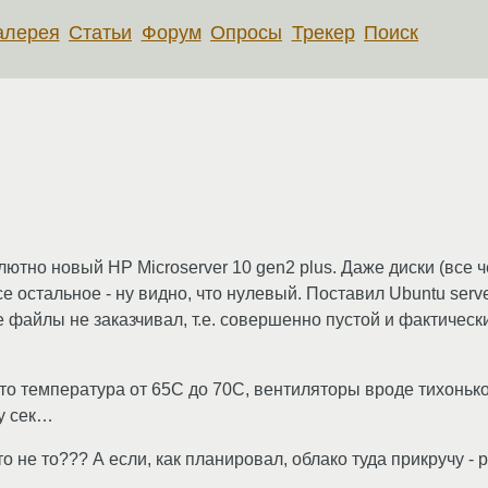
алерея
Статьи
Форум
Опросы
Трекер
Поиск
лютно новый HP Microserver 10 gen2 plus. Даже диски (все
 остальное - ну видно, что нулевый. Поставил Ubuntu server
е файлы не заказчивал, т.е. совершенно пустой и фактическ
 что температура от 65С до 70С, вентиляторы вроде тихонько
у сек…
о не то??? А если, как планировал, облако туда прикручу -