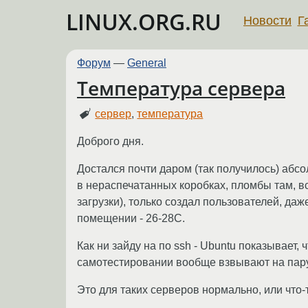
LINUX.ORG.RU
Новости
Г
Форум
—
General
Температура сервера
сервер
,
температура
Доброго дня.
Достался почти даром (так получилось) абсо
в нераспечатанных коробках, пломбы там, все
загрузки), только создал пользователей, даж
помещении - 26-28С.
Как ни зайду на по ssh - Ubuntu показывает,
самотестировании вообще взвывают на пар
Это для таких серверов нормально, или что-т