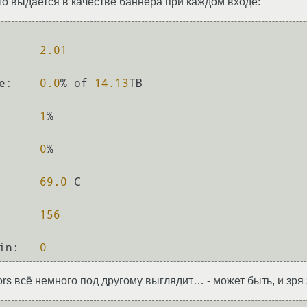
то выдается в качестве баннера при каждом входе:
2.01
e:
0.0
% of 
14.13
TB

1
%

0
%

69.0
 C

156
in:
0
ors всё немного под другому выглядит… - может быть, и зря