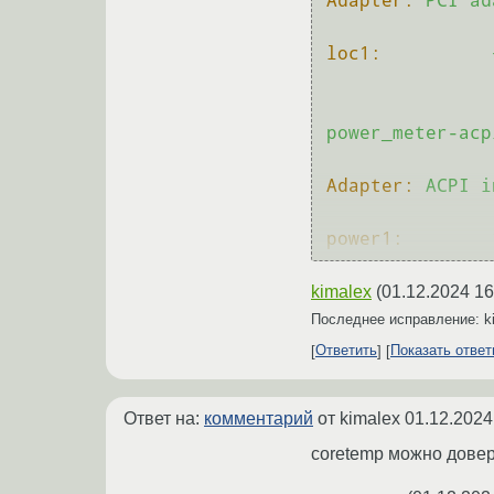
Adapter:
PCI
ad
loc1:
power_meter-acp
Adapter:
ACPI
i
power1:
kimalex
(
01.12.2024 16
Последнее исправление: k
Ответить
Показать отве
Ответ на:
комментарий
от kimalex
01.12.2024
coretemp можно довер