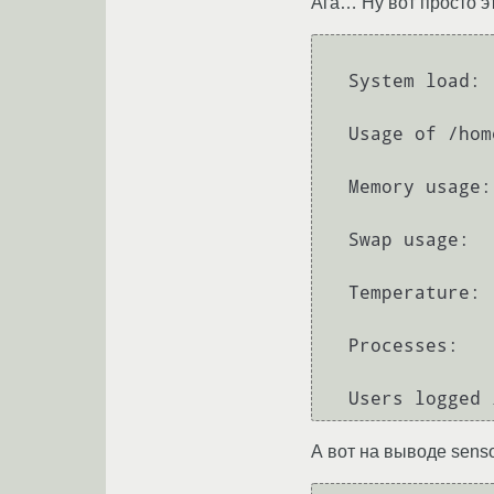
Ага… Ну вот просто э
  System 
load:
  Usage of 
/
hom
  Memory 
usage:
  Swap 
usage:
Temperature:
Processes:
  Users logged 
А вот на выводе sens