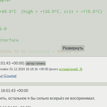
apter
+69.0°C
(high
=
+120.0°C,
crit
=
+110.0°C)
i-0
nterface
Развернуть
18446.74
GW
(interval
=
300.00
s)
:01:43 +00:00
)
автор топика
imalex
01.12.2024 16:18:16 +00:00
(всего
исправлений: 3
)
ты
Ссылка
 16:01:43 +00:00
ять, остальное я бы сильно всерьёз не воспринимал.