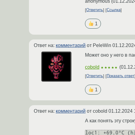
anonymous
(
01.12.202
Ответить
Ссылка
1
Ответ на:
комментарий
от PeleWin
01.12.202
Может оно у него в п
cobold
(
01.12.
★★★★★
Ответить
Показать ответ
1
Ответ на:
комментарий
от cobold
01.12.2024 
А как понять эту стро
loc1: +69.0°C (h