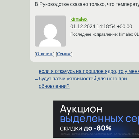
В Руководстве сказано только, что темпер
kimalex
01.12.2024 14:18:54 +00:00
Последнее исправление: kimalex
01
Ответить
Ссылка
если я откачусь на прошлое ядро, то у мен
←
будут патчи уязвимостей для него при
обновлении?