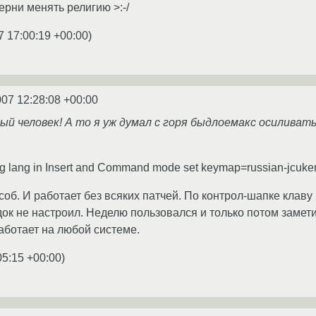
херни менять религию >:-/
7 17:00:19 +00:00
)
007 12:28:08 +00:00
ый человек! А то я уж думал с горя быдлоемакс осиливать.
hing lang in Insert and Command mode set keymap=russian-jcuke
б. И работает без всяких патчей. По контрол-шапке клаву 
ок не настроил. Неделю пользовался и только потом заметил
работает на любой системе.
05:15 +00:00
)