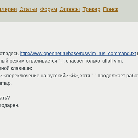
алерея
Статьи
Форум
Опросы
Трекер
Поиск
от здесь
http://www.opennet.ru/base/rus/vim_rus_command.txt
и
й режим отваливается ":", спасает только killall vim.
дной клавиши:
:>,<переключение на русский>,<й>, хотя ":" продолжает рабо
gmap.
ать?
агодарен.