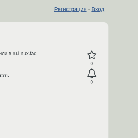
Регистрация
-
Вход
ли в ru.linux.faq
0
тать.
0