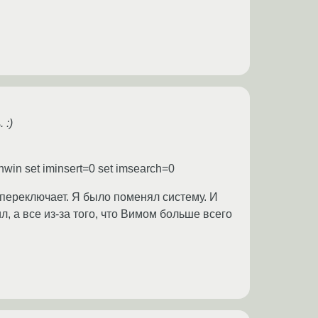
 :)
nwin set iminsert=0 set imsearch=0
переключает. Я было поменял систему. И
, а все из-за того, что Вимом больше всего