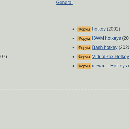
General
hotkey
(2002)
Форум
i3WM hotkeys
(20
Форум
Bash hotkey
(202
Форум
07)
VirtualBox Hotkey
Форум
icewm + Hotkeys
Форум