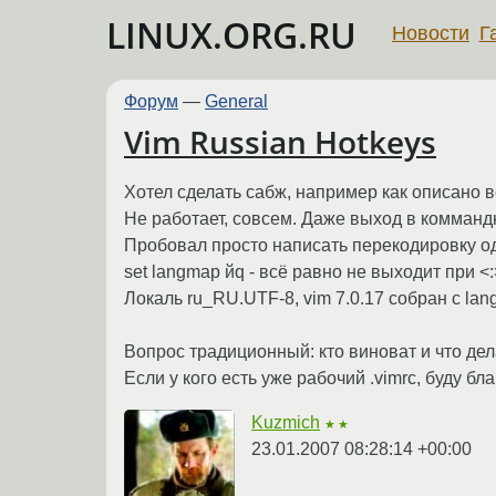
LINUX.ORG.RU
Новости
Г
Форум
—
General
Vim Russian Hotkeys
Хотел сделать сабж, например как описано в
Не работает, совсем. Даже выход в коммандны
Пробовал просто написать перекодировку о
set langmap йq - всё равно не выходит при <
Локаль ru_RU.UTF-8, vim 7.0.17 собран с lan
Вопрос традиционный: кто виноват и что дел
Если у кого есть уже рабочий .vimrc, буду бл
Kuzmich
★★
23.01.2007 08:28:14 +00:00