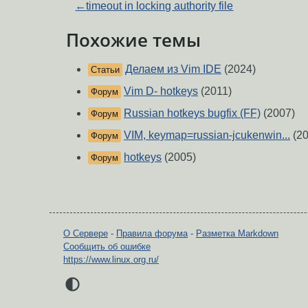
←
timeout in locking authority file
Похожие темы
Делаем из Vim IDE
(2024)
Статьи
Vim D- hotkeys
(2011)
Форум
Russian hotkeys bugfix (FF)
(2007)
Форум
VIM, keymap=russian-jcukenwin...
(20
Форум
hotkeys
(2005)
Форум
О Сервере
-
Правила форума
-
Разметка Markdown
Сообщить об ошибке
https://www.linux.org.ru/