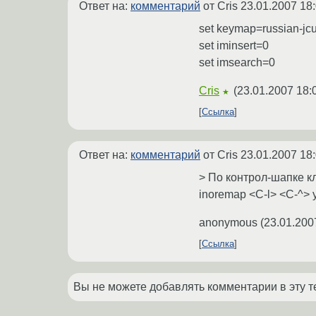
Ответ на:
комментарий
от Cris
23.01.2007 18
set keymap=russian-jc
set iminsert=0
set imsearch=0
Cris
(
23.01.2007 18:
★
Ссылка
Ответ на:
комментарий
от Cris
23.01.2007 18
> По контрол-шапке к
inoremap <C-l> <C-^>
anonymous
(
23.01.200
Ссылка
Вы не можете добавлять комментарии в эту т