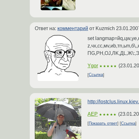
Ответ на:
комментарий
от Kuzmich
23.01.200
set langmap=йq,цw,уe,кr,
z,чx,сc,мv,иb,тn,ьm,б
ПG,РH,ОJ,ЛK,ДL,Ж\:,Э
Ygor
(
23.01.2
★★★★★
Ссылка
http://lostclus.linux.k
AEP
(
23.01.20
★★★★★
Показать ответ
Ссылка