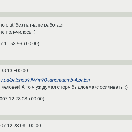
о с utf без патча не работает.
не получилось :(
7 11:53:56 +00:00
)
:38:13 +00:00
.kiev.ua/patches/all/vim70-langmapmb-4.patch
человек! А то я уж думал с горя быдлоемакс осиливать. :)
007 12:28:08 +00:00
)
007 12:28:08 +00:00