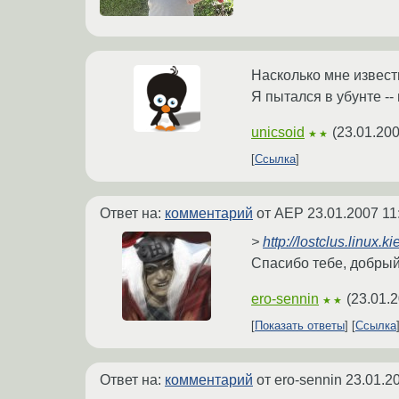
Насколько мне известн
Я пытался в убунте -- 
unicsoid
(
23.01.200
★★
Ссылка
Ответ на:
комментарий
от AEP
23.01.2007 11
>
http://lostclus.linux
Спасибо тебе, добрый 
ero-sennin
(
23.01.2
★★
Показать ответы
Ссылка
Ответ на:
комментарий
от ero-sennin
23.01.2