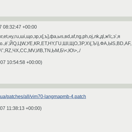
7 08:32:47 +00:00
еt,нy,гu,шi,щo,зp,х[,ъ],фa,ыs,вd,аf,пg,рh,оj,лk,дl,ж\\;,э',я
\,,ю.,ё',ЙQ,ЦW,УE,КR,ЕT,НY,ГU,ШI,ЩO,ЗP,Х\{,Ъ\},ФA,ЫS,ВD,АF,
\",ЯZ,ЧX,СC,МV,ИB,ТN,ЬM,Б\<,Ю\>,./
007 10:54:58 +00:00
)
iev.ua/patches/all/vim70-langmapmb-4.patch
07 11:38:13 +00:00
)