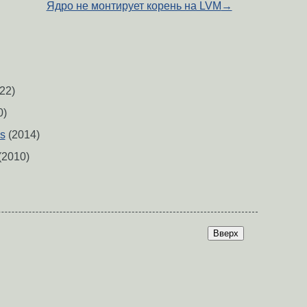
Ядро не монтирует корень на LVM
→
22)
0)
s
(2014)
(2010)
Вверх