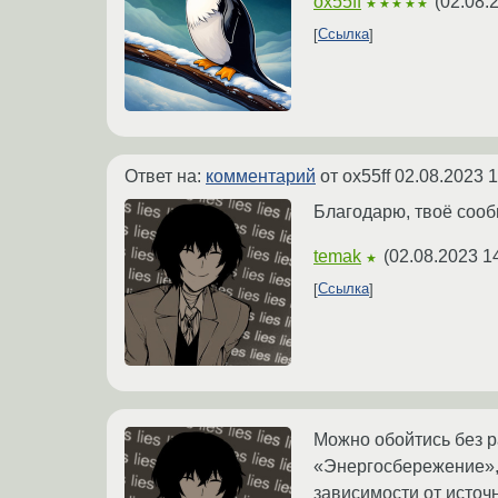
ox55ff
(
02.08.
★★★★★
Ссылка
Ответ на:
комментарий
от ox55ff
02.08.2023 1
Благодарю, твоё сооб
temak
(
02.08.2023 1
★
Ссылка
Можно обойтись без р
«Энергосбережение»,
зависимости от источ