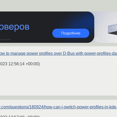
ow to manage power profiles over D-Bus with power-profiles-d
2023 12:56:14 +00:00
)
er.com/questions/180924/how-can-i-switch-power-profiles-in-k