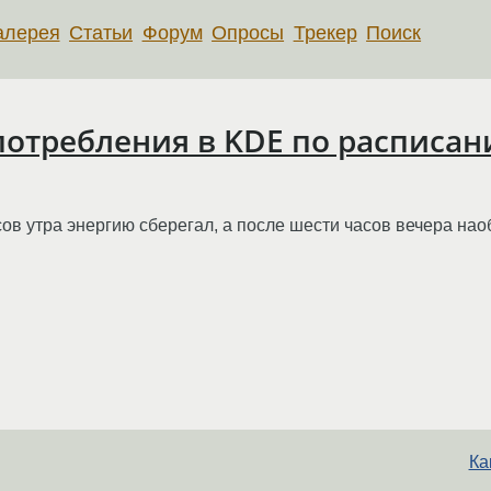
алерея
Статьи
Форум
Опросы
Трекер
Поиск
потребления в KDE по расписа
ов утра энергию сберегал, а после шести часов вечера нао
Ка