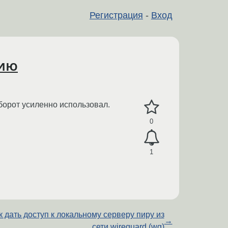
Регистрация
-
Вход
нию
борот усиленно использовал.
0
1
к дать доступ к локальному серверу пиру из
→
сети wireguard (wg)