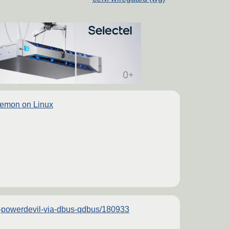
aemon on Linux
de-powerdevil-via-dbus-qdbus/180933