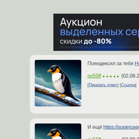
Пояндексил за тебя
H
ox55ff
(
02.08.
★★★★★
Показать ответ
Ссылка
И ещё
https://superus