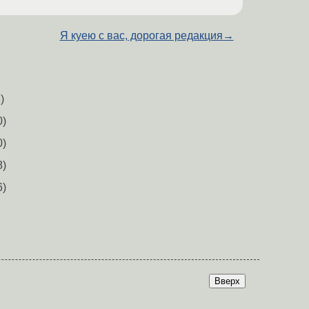
Я куею с вас, дорогая редакция
→
)
0)
0)
8)
6)
Вверх