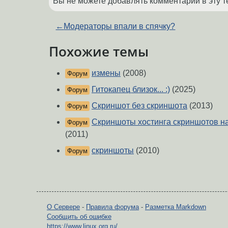
Вы не можете добавлять комментарии в эту т
←
Модераторы впали в спячку?
Похожие темы
измены
(2008)
Форум
Гитокапец близок... :)
(2025)
Форум
Скриншот без скриншота
(2013)
Форум
Скриншоты хостинга скриншотов на
Форум
(2011)
скриншоты
(2010)
Форум
О Сервере
-
Правила форума
-
Разметка Markdown
Сообщить об ошибке
https://www.linux.org.ru/