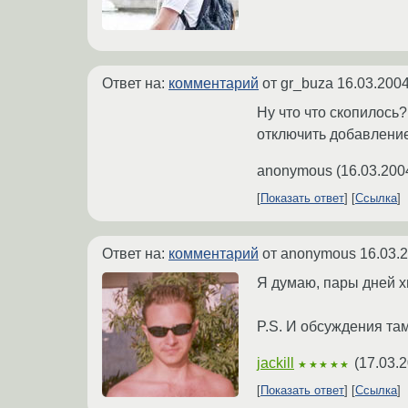
Ответ на:
комментарий
от gr_buza
16.03.2004
Ну что что скопилось?
отключить добавление
anonymous
(
16.03.200
Показать ответ
Ссылка
Ответ на:
комментарий
от anonymous
16.03.
Я думаю, пары дней х
P.S. И обсуждения та
jackill
(
17.03.2
★★★★★
Показать ответ
Ссылка