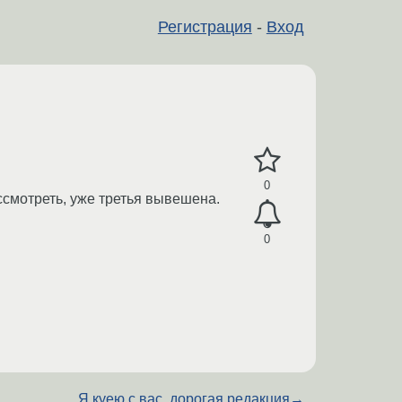
Регистрация
-
Вход
0
ассмотреть, уже третья вывешена.
0
Я куею с вас, дорогая редакция
→