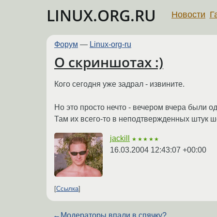
LINUX.ORG.RU
Новости
Г
Форум
—
Linux-org-ru
О скриншотах :)
Кого сегодня уже задрал - извините.
Но это просто нечто - вечером вчера были од
Там их всего-то в неподтвержденных штук ше
jackill
★★★★★
16.03.2004 12:43:07 +00:00
Ссылка
←
Модераторы впали в спячку?