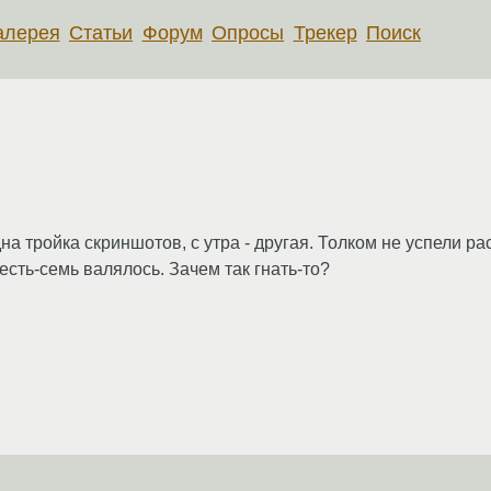
алерея
Статьи
Форум
Опросы
Трекер
Поиск
на тройка скриншотов, с утра - другая. Толком не успели р
сть-семь валялось. Зачем так гнать-то?